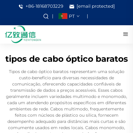
+86-18168703229
[email protected]
PT
tipos de cabo óptico baratos
Tipos de cabo óptico baratos representam uma solução
custo-benefício para diversas necessidades de
comunicação, oferecendo capacidades confiáveis de
transmissão de dados a preços acessíveis. Esses cabos
geralmente incluem variedades multimodo e monomodo,
cada um atendendo propósitos específicos em diferentes
ambientes de rede. Cabos multimodo, frequentemente
feitos com núcleos de plástico ou sílica, fornecem
desempenho adequado para distâncias mais curtas e são
comumente usados em redes locais. Cabos monomodo,