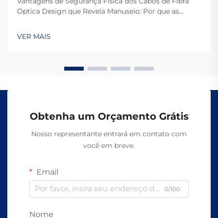
Vantagens de Segurança Física dos Cabos de Fibra
Óptica Design que Revela Manuseio: Por que as
Fibras Ópticas São Difíceis de Interceptar A razão pela
qual os cabos de fibra óptica são tão difíceis de serem
VER MAIS
interceptados é porque eles transmitem dados por
meio de luz em vez de sinais elétricos como os...
Obtenha um Orçamento Grátis
Nosso representante entrará em contato com
você em breve.
Email
0/100
Nome