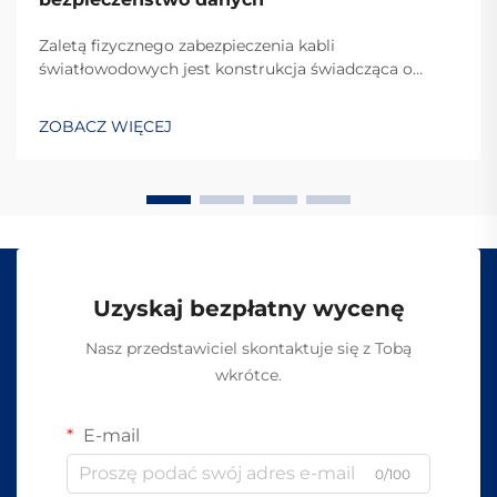
Zaletą fizycznego zabezpieczenia kabli
światłowodowych jest konstrukcja świadcząca o
naruszeniu. Dlaczego włókna optyczne trudno jest
przechwycić? Powód, dla którego kable
ZOBACZ WIĘCEJ
światłowodowe tak trudno jest podsłuchać, wynika z
faktu, że przesyłają dane za pomocą światła, a nie
sygnałów elektrycznych, jak np...
Uzyskaj bezpłatny wycenę
Nasz przedstawiciel skontaktuje się z Tobą
wkrótce.
E-mail
0/100