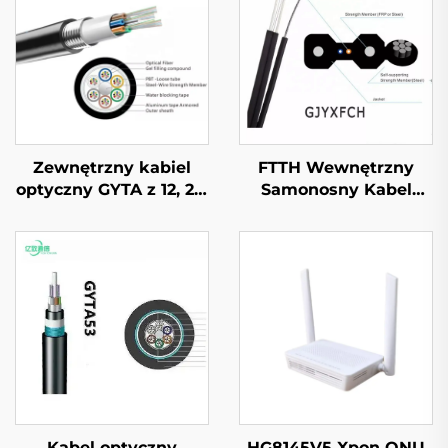
Zewnętrzny kabiel
FTTH Wewnętrzny
optyczny GYTA z 12, 24,
Samonosny Kabel
48, 72 i 144 rdzeniami
Optyczny GJYXFCH
Kabel optyczny
HG8145V5 Xpon ONU