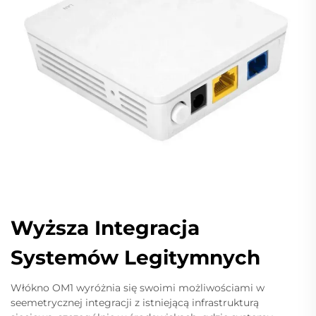
Wyższa Integracja
Systemów Legitymnych
Włókno OM1 wyróżnia się swoimi możliwościami w
seemetrycznej integracji z istniejącą infrastrukturą