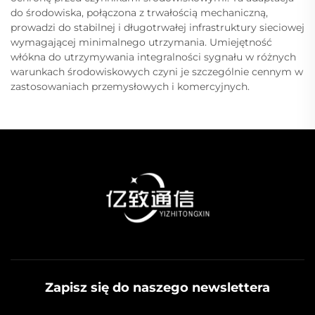
do środowiska, połączona z trwałością mechaniczną,
prowadzi do stabilnej i długotrwałej infrastruktury sieciowej
wymagającej minimalnego utrzymania. Umiejętność
włókna do utrzymywania integralności sygnału w różnych
warunkach środowiskowych czyni je szczególnie cennym w
zastosowaniach przemysłowych i komercyjnych.
Zapisz się do naszego newslettera