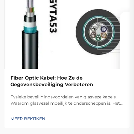
Fiber Optic Kabel: Hoe Ze de
Gegevensbeveiliging Verbeteren
Fysieke beveiligingsvoordelen van glasvezelkabels.
Waarom glasvezel moeilijk te onderscheppen is. Het
ontwerp dat aantoont of er is ingegrepen, maakt
glasvezelkabels zo moeilijk te afluisteren, omdat ze
MEER BEKIJKEN
gegevens verzenden via licht in plaats van elektrische
signalen zoals bij...