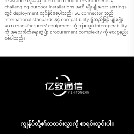
resistance တို့သည် controlled indoor environments မှ
challenging outdoor installations အထိ မျိုးမျိုးသော settings
တွင် deployment လုပ်နိုင်စေပါသည်။ SC connector သည်
international standards နှင့် compatibility ရှိသည်ဖြင့် မျိုးမျိုး
သော manufacturers' equipment တို့ကြားတွင် interoperability
ကို အသေးစိတ်ရေးဆွဲပြီး procurement complexity ကို လျော့နည်း
စေပါသည်။
ကျွန်ုပ်တို့၏သတင်းလွှာကို စာရင်းသွင်းပါ။