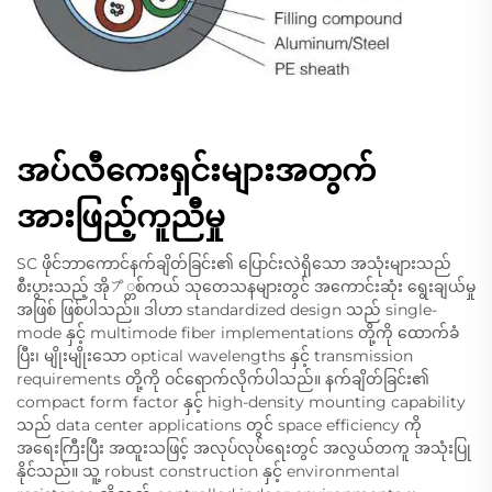
အပ်လီကေးရှင်းများအတွက်
အားဖြည့်ကူညီမှု
SC ဖိုင်ဘာကောင်နက်ချိတ်ခြင်း၏ ပြောင်းလဲရှိသော အသုံးများသည်
စီးပွားသည့် အိုプ္တစ်ကယ် သုတေသနများတွင် အကောင်းဆုံး ရွေးချယ်မှု
အဖြစ် ဖြစ်ပါသည်။ ဒါဟာ standardized design သည် single-
mode နှင့် multimode fiber implementations တို့ကို ထောက်ခံ
ပြီး၊ မျိုးမျိုးသော optical wavelengths နှင့် transmission
requirements တို့ကို ဝင်ရောက်လိုက်ပါသည်။ နက်ချိတ်ခြင်း၏
compact form factor နှင့် high-density mounting capability
သည် data center applications တွင် space efficiency ကို
အရေးကြီးပြီး အထူးသဖြင့် အလုပ်လုပ်ရေးတွင် အလွယ်တကူ အသုံးပြု
နိုင်သည်။ သူ့ robust construction နှင့် environmental