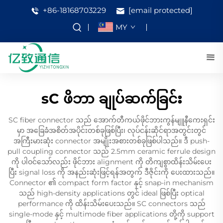
+86-18168703229
[email protected]
MY
sC ဖိဘာ ချုပ်ဆက်ခြင်း
SC fiber connector သည် အောက်တီကယ်ဖိုင်ဘားကွန်မျူနီကေးရှင်း
မှာ အခြေခံအစိတ်အပိုင်းတစ်ခုဖြစ်ပြီး၊ လုပ်ငန်းဆိုင်ရာအတွင်းတွင်
အကြီးမားဆုံး connector အမျိုးအစားတစ်ခုဖြစ်ပါသည်။ ဒီ push-
pull coupling connector သည် 2.5mm ceramic ferrule design
ကို ပါဝင်သော်လည်း ဖိုင်ဘား alignment ကို တိကျစွာထိန်းသိမ်းပေး
ပြီး signal loss ကို အနည်းဆုံးဖြင့်ရန်အတွက် ဒီဇိုင်းကို ပေးထားသည်။
Connector ၏ compact form factor နှင့် snap-in mechanism
သည် high-density applications တွင် ideal ဖြစ်ပြီး optical
performance ကို ထိန်းသိမ်းပေးသည်။ SC connectors သည်
single-mode နှင့် multimode fiber applications တို့ကို support