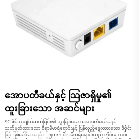
အောပတီခယ်နှင့် သြဇာရှိမှု၏
ထူးခြားသော အဆင်များ
SC ဖိုင်ဘာချိတ်ဆက်ခြင်း၏ ထူးခြားသော အောပတီခယ်သည်
သတ်မှတ်ထားသော စီရာမီဖာရဲရောင်းနှင့် ပြန်လှည့်ခွေးထားသော ဒီဇိုင်း
ဖြင့် ဖြစ်ပေါ်လာသည်။ ၂.၅mm စီရာမီဖာရဲရောင်းသည် လိုင်းကောင်း