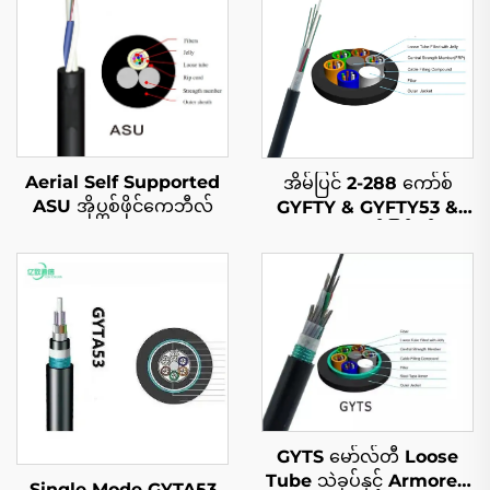
Aerial Self Supported
အိမ်ပြင် 2-288 ကော်စ်
ASU အိုပ္တစ်ဖိုင်ကေဘီလ်
GYFTY & GYFTY53 &
GYFTY63 အိမ်ပြင်ဖိုင်ဘာ
အောက်တစ်ကော်ဆီလ်
GYTS မော်လ်တီ Loose
Tube သဲခုပ်နှင့် Armored
Single Mode GYTA53