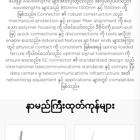
ပေးပြီး wavelengths များအားလုံးတွင်လည်း အလုပ်လုပ်ပါသည်။
wavelengths များသည် 850nm၊ 1300nm နှင့် 1550nm တို့
ဖြစ်သည်။ Connector ၏ robust construction သည်
mechanical protection နှင့် proper fiber alignment ကို ပေး
သော polymer housing ကို ပါဝင်သော်လည်း ဒီဇိုင်းကို push-pull
ဖြင့် quick connections နှင့် disconnections ကို tools မလိုဘဲ
enable ပေးသည်။ Advanced features မှာ fiber ends များအကြား
တွင် physical contact ကို consistent ဖြစ်စေရန် spring-loaded
ferrule ကိုပါဝင်သော်လည်း optimal signal transmission ကို
ensure ပေးသည်။ SC connector ၏ standardized design သည်
international telecommunications standards နှင့် comply ပြီး
data centers မှ telecommunications infrastructure အထိ
networking equipment နှင့် applications များတွင် compatible
ဖြစ်သည်။
နာမည်ကြီးထုတ်ကုန်များ