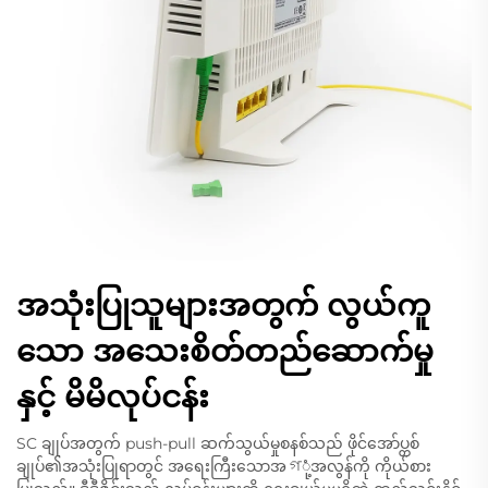
အသုံးပြုသူများအတွက် လွယ်ကူ
သော အသေးစိတ်တည်ဆောက်မှု
နှင့် မိမိလုပ်ငန်း
SC ချုပ်အတွက် push-pull ဆက်သွယ်မှုစနစ်သည် ဖိုင်အော်ပ္တစ်
ချုပ်၏အသုံးပြုရာတွင် အရေးကြီးသောအগုံ့အလွန်ကို ကိုယ်စား