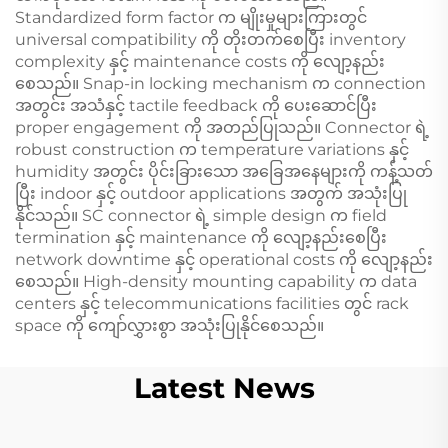
Standardized form factor က မျိုးမှုများကြားတွင်
universal compatibility ကို တိုးတက်စေပြီး inventory
complexity နှင့် maintenance costs ကို လျော့နည်း
စေသည်။ Snap-in locking mechanism က connection
အတွင်း အသံနှင့် tactile feedback ကို ပေးဆောင်ပြီး
proper engagement ကို အတည်ပြုသည်။ Connector ရဲ့
robust construction က temperature variations နှင့်
humidity အတွင်း ပိုင်းခြားသော အခြေအနေများကို ကန့်သတ်
ပြီး indoor နှင့် outdoor applications အတွက် အသုံးပြု
နိုင်သည်။ SC connector ရဲ့ simple design က field
termination နှင့် maintenance ကို လျော့နည်းစေပြီး
network downtime နှင့် operational costs ကို လျော့နည်း
စေသည်။ High-density mounting capability က data
centers နှင့် telecommunications facilities တွင် rack
space ကို ကျော်လွှားစွာ အသုံးပြုနိုင်စေသည်။
Latest News