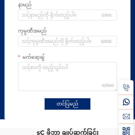
နာမည်
0/100
ကုမ္ပဏီအမည်
0/200
မက်ဆေ့ချ်
0/1000
တင်ပြမည်
sC ဖိဘာ ချုပ်ဆက်ခြင်း