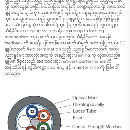
ပြုသည်။ ဒီဒီဇိုင်းသည် လုပ်ငန်းများကို ရွေးချယ်မှုမရှိဘဲ ထည့်သွင်းနိုင်
ပြီး ထုတ်ယူနိုင်စေပြီး မိမ်းမိမ်ခြင်းအချိန်ကို လျော့နည်းစေပြီး လုပ်ဆောင်
ချိန်အတွင်း ချုပ်ကို ဆောင်းပါးမှုကို နည်းသို့ လျော့နည်းစေသည်။ ချုပ်
တွင် မှားယွင်းသောထည့်သွင်းမှုကို ရှာဖွေမှုကို ကန့်သတ်ပြီး ပြီးပြည့်စုံ
သော ဆုံးဖြတ်မှုကို တစ်ခါတစ်ရံတွင် ပြုလုပ်နိုင်စေသည့် လွယ်ကူစွာ
သိရှိနိုင်သော keying system ရှိသည်။ snap-in locking
mechanism သည် ဆက်သွယ်မှုအတွင်း သိရှိနိုင်သော အခြေခံ
feedback ကို ပေးပြီး ပြင်းထန်သော ဆက်ဆံမှုကို အတည်ပြုသည်။ SC
ချုပ်အတွက် field termination သည် ပညာရှင်များအတွက် အထူး
ပညာရှင်များအားလုံးအတွက် အနည်းဆုံး training ကို လိုအပ်သည်။
ချုပ်၏ဒီဇိုင်းသည် အကောင်းဆုံး network performance ကို
ထိန်းသိမ်းရန် လွယ်ကူစွာ cleaning နှင့် maintenance ကို ဖြစ်ပေါ်
စေသည်။