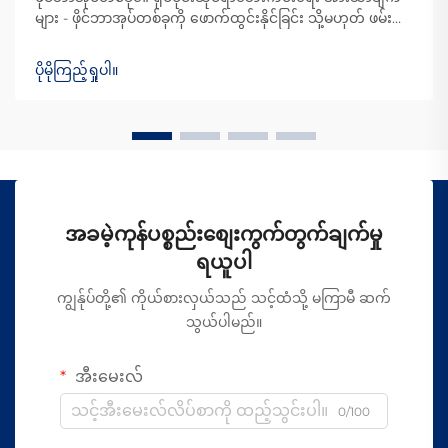
များ - ဖိုင်ဘာအုပ်တစ်ခုကို ဖောက်ထွင်းနိုင်ခြင်း သို့မဟုတ် ဖမ်းယူ
နိုင်ခြင်း မရှိနိုင်သည့် ဒီဇိုင်း - ဖိုင်ဘာအုပ်တစ်ခုကို ဖမ်းယူရန်
ခက်ခဲသည့်အကြောင်းရင်းမှာ အခြားသော ကေဘယ်များကဲ့သို့
ပိုမိုကြည့်ရှုပါ။
လျှပ်စစ်သ...
အခမဲ့ကုန်ပစ္စည်းစျေးကွက်တွက်ချက်မှု
ရယူပါ
ကျွန်ုပ်တို့၏ ကိုယ်စားလှယ်သည် သင့်ထံသို့ မကြာမီ ဆက်
သွယ်ပါမည်။
အီးမေးလ်
0/100