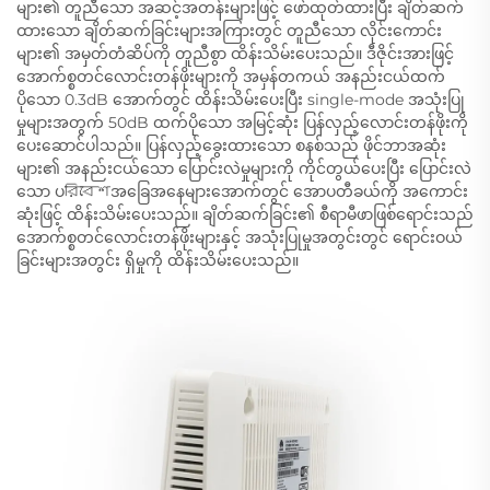
များ၏ တူညီသော အဆင့်အတန်းများဖြင့် ဖော်ထုတ်ထားပြီး ချိတ်ဆက်
ထားသော ချိတ်ဆက်ခြင်းများအကြားတွင် တူညီသော လိုင်းကောင်း
များ၏ အမှတ်တံဆိပ်ကို တူညီစွာ ထိန်းသိမ်းပေးသည်။ ဒီဇိုင်းအားဖြင့်
အောက်စ္စတင်လောင်းတန်ဖိုးများကို အမှန်တကယ် အနည်းငယ်ထက်
ပိုသော 0.3dB အောက်တွင် ထိန်းသိမ်းပေးပြီး single-mode အသုံးပြု
မှုများအတွက် 50dB ထက်ပိုသော အမြင့်ဆုံး ပြန်လှည့်လောင်းတန်ဖိုးကို
ပေးဆောင်ပါသည်။ ပြန်လှည့်ခွေးထားသော စနစ်သည် ဖိုင်ဘာအဆုံး
များ၏ အနည်းငယ်သော ပြောင်းလဲမှုများကို ကိုင်တွယ်ပေးပြီး ပြောင်းလဲ
သော ပরিবেশအခြေအနေများအောက်တွင် အောပတီခယ်ကို အကောင်း
ဆုံးဖြင့် ထိန်းသိမ်းပေးသည်။ ချိတ်ဆက်ခြင်း၏ စီရာမီဖာဖြစ်ရောင်းသည်
အောက်စ္စတင်လောင်းတန်ဖိုးများနှင့် အသုံးပြုမှုအတွင်းတွင် ရောင်းဝယ်
ခြင်းများအတွင်း ရှိမှုကို ထိန်းသိမ်းပေးသည်။