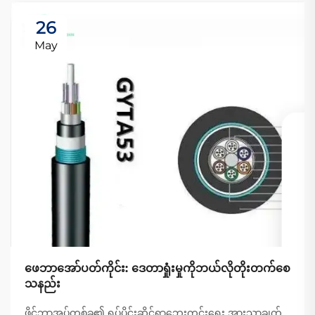
26
May
ဖေဘာအော်ပတ်ကိုင်း: ဒေတာရှုံးမှုကိုဘယ်လိုတိုးတက်စေ
သနည်း
ဖိုင်ဘာအုပ်တစ်ခု၏ ရုပ်ပိုင်းဆိုင်ရာဘေးကင်းရေး အားသာချက်