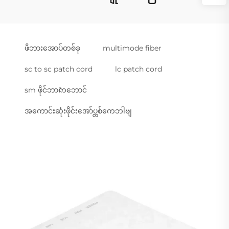
ဖိဘားအောပ်တစ်ခု
multimode fiber
sc to sc patch cord
lc patch cord
sm ဖိုင်ဘာကেဘောင်
အကောင်းဆုံးဖိုင်းအော်ပ္တစ်ကေဘါဗျ