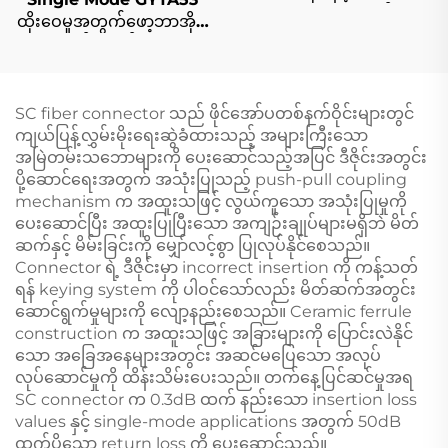
(CST) ကေဘယ်
ထိုးဝေမှုအတွက်ဖော့ဘာအိုပ္
တစ်ကောင်လွှာ
SC fiber connector သည် ဖိုင်အော်ပတစ်နက်ဝိုင်းများတွင်
ကျယ်ပြန့်လွှမ်းမိုးရေးဆွဲခံထားသည့် အများကြီးသော
အမြဲတမ်းသဘောများကို ပေးဆောင်သည့်အပြင် ဒီဇိုင်းအတွင်း
ပို့ဆောင်ရေးအတွက် အသုံးပြုသည့် push-pull coupling
mechanism က အထူးသဖြင့် လွယ်ကူသော အသုံးပြုမှုကို
ပေးဆောင်ပြီး အထူးပြုပြီးသော အကျဉ်းချုပ်များမရှိဘဲ မိတ်
ဆက်နှင့် မိမ်းခြင်းကို မျှော်လင့်စွာ ပြုလုပ်နိုင်စေသည်။
Connector ရဲ့ ဒီဇိုင်းမှာ incorrect insertion ကို ကန့်သတ်
ရန် keying system ကို ပါဝင်သော်လည်း မိတ်ဆက်အတွင်း
ဆောင်ရွက်မှုများကို လျော့နည်းစေသည်။ Ceramic ferrule
construction က အထူးသဖြင့် အခြားများကို ပြောင်းလဲနိုင်
သော အခြေအနေများအတွင်း အဆင်မပြေသော အလုပ်
လုပ်ဆောင်မှုကို ထိန်းသိမ်းပေးသည်။ တက်နေ့ပြင်ဆင်မှုအရ
SC connector က 0.3dB ထက် နည်းသော insertion loss
values နှင့် single-mode applications အတွက် 50dB
ထက်ပိုသော return loss ကို ပေးဆောင်သည်။