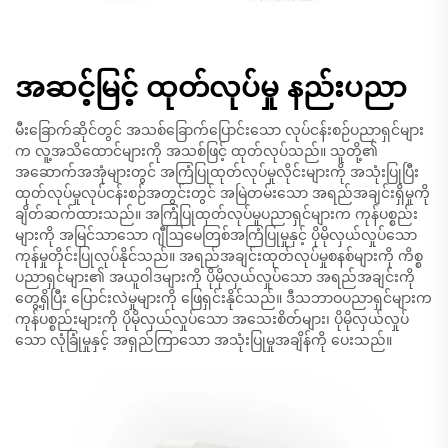
အဆင့်မြင့် ထုတ်လုပ်မှု နည်းပညာ
မီးခြောက်ဆိုင်တွင် အသစ်ခြောက်ပြောင်းသော လုပ်ငန်းစဉ်ပညာရှင်များ
က လူ့အသိထောင်များကို အသစ်ဖြင့် ထုတ်လုပ်သည်။ သူတို့၏
အဆောက်အအုံများတွင် အကြံပြုထုတ်လုပ်မှုလိုင်းများကို အသုံးပြုပြီး
ထုတ်လုပ်မှုလုပ်ငန်းစဉ်အတွင်းတွင် အမြဲတမ်းသော အရည်အချင်းရှိမှုကို
ချိတ်ဆက်ထားသည်။ အကြံပြုထုတ်လုပ်မှုပညာရှင်များက ကုန်ပစ္စည်း
များကို အမြင်သာသော ဂျီဩမေတြစ်အကြံပြုမှုနှင့် ပိုမိုလှယ်လှုပ်သော
ကုန်မှုတိုင်းပြုလုပ်နိုင်သည်။ အရည်အချင်းထုတ်လုပ်မှုစနစ်များကို ကိစ္စ
ပညာရှင်များ၏ အယူဝါဒများကို ပိုမိုလှယ်လှုပ်သော အရည်အချင်းကို
တွေ့ရှိပြီး ပြောင်းလဲမှုများကို ဖြေရှင်းနိုင်သည်။ ဒီသဘာဝပညာရှင်များက
ကုန်ပစ္စည်းများကို ပိုမိုလှယ်လှုပ်သော အသေးစိတ်များ၊ ပိုမိုလှယ်လှုပ်
သော လုံခြုံမှုနှင့် အရှည်ကြာသော အသုံးပြုမှုအချိန်ကို ပေးသည်။