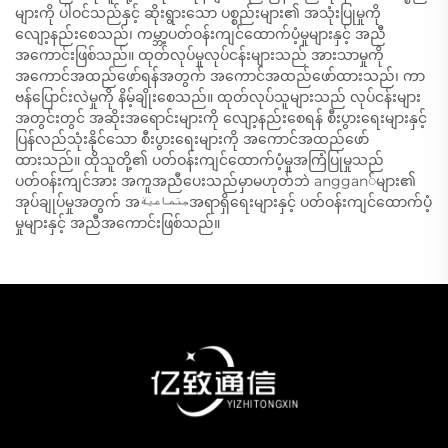
များကို ပါဝင်သည်နှင့် ဆိုးရွားသော ပစ္စည်းများ၏ အသုံးပြုမှုကို
လျော့နည်းစေသည်၊ ကမ္ဘာ့ပတ်ဝန်းကျင်ထောက်ပံ့မှုများနှင့် အညီ
အကောင်းဖြစ်သည်။ ထုတ်လုပ်မှုလုပ်ငန်းများသည် အားသာမှုကို
အကောင်အထည်ဖော်ရန်အတွက် အကောင်အထည်ဖော်ထားသည်၊ ကာ
ဗန်ပြောင်းလဲမှုကို နိမ့်ချိုးစေသည်။ ထုတ်လုပ်သူများသည် လုပ်ငန်းများ
အတွင်းတွင် အဆိုးအရောင်းများကို လျော့နည်းစေရန် စီးပွားရေးများနှင့်
ပြန်လည်သုံးနိုင်သော စီးပွားရေးများကို အကောင်အထည်ဖော်
ထားသည်။ ထိုသူတို့၏ ပတ်ဝန်းကျင်ထောက်ပံ့မှုအကြံပြုမှုသည်
ပတ်ဝန်းကျင်အား အကူအညီပေးသည်မှာမဟုတ်ဘဲ anggan်များ၏
အုပ်ချုပ်မှုအတွက် အجتماعيةအရာရှိရေးများနှင့် ပတ်ဝန်းကျင်ထောက်ပံ့
မှုများနှင့် အညီအကောင်းဖြစ်သည်။