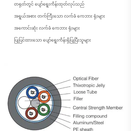
တရုတ်တွင် ပျော်ရွေးကိန်းထုတ်လုပ်သည်
အရွယ်အစား တက်ကြီးသော လက်ခံ ကေဘား ရုံးများ
အကောင်းဆုံး လက်ခံ ကေဘား ရုံးများ
ပြုပြင်ထားသော ပျော်ရွေးကိန်းရှိပြုပြီးသူများ