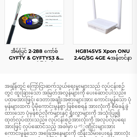
အိမ်ပြင် 2-288 ကော်စ်
HG8145V5 Xpon ONU
GYFTY & GYFTY53 &
2.4G/5G 4GE 4အန်တင်နာ
GYFTY63 အိမ်ပြင်ဖိုင်ဘာ
အောက်တစ်ကော်ဆီလ်
အချိန်တွင် ကြော်ငြာဆက်သွယ်ရေးမှူးများသည် လုပ်ငန်းစဉ်
တွင် ထူးခြားသော အမြတ်အလွန်များကို ပေးဆောင်ပါသည်။
ပထမအားဖြင့်၊ ဒေတာအချိုးအစားများအား ကောင်းမွန်သော ပုံ
မှန်များထက် ပိုမိုကောင်းမွန်စွာ ဖြစ်စေရန် အားလုံးကို စီမံခန့်ခွဲ
ထားသော ပုံမှန်စဉ်လိုက်များနှင့် ရှုံးလွှာများကို အသုံးပြု၍
ထုတ်လုပ်ထားသည်။ လုပ်ငန်းစဉ်အားလုံးကို အလုပ်လုပ်ရေး
အားဖြင့် လုပ်ဆောင်သည့် အခါမှာ ပণ္ပဏ္ပိုင်းများအား
ကောင်းမွန်သော အခြေအနေများကို ထိန်းသိမ်းပေးရန် အားလုံး