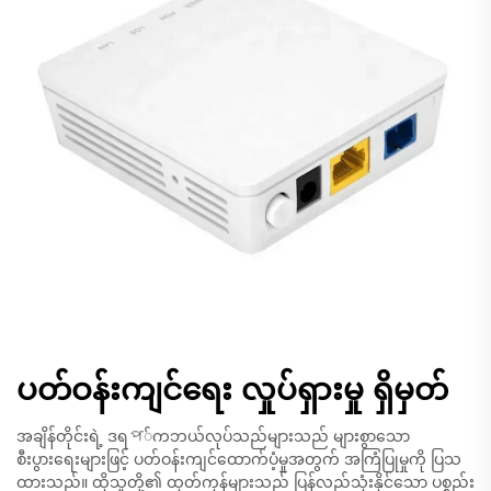
ပတ်ဝန်းကျင်ရေး လှုပ်ရှားမှု ရှိမှတ်
အချိန်တိုင်းရဲ့ ဒရপ်ကဘယ်လုပ်သည်များသည် များစွာသော
စီးပွားရေးများဖြင့် ပတ်ဝန်းကျင်ထောက်ပံ့မှုအတွက် အကြံပြုမှုကို ပြသ
ထားသည်။ ထိုသူတို့၏ ထုတ်ကုန်များသည် ပြန်လည်သုံးနိုင်သော ပစ္စည်း