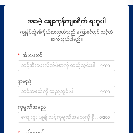
အခမဲ့ စျေးကုန်ကျစရိတ် ရယူပါ
ကျွန်ုပ်တို့၏ကိုယ်စားလှယ်သည် မကြာခင်တွင် သင့်ထံ
ဆက်သွယ်ပါမည်။
အီးမေးလ်
0/100
နာမည်
0/100
ကုမ္ပဏီအမည်
0/200
မက်ဆေ့ချ်