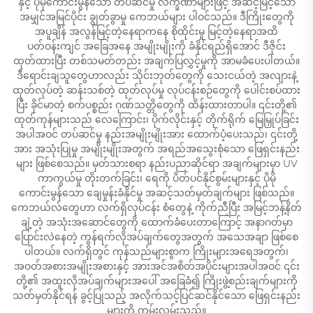
နှင့် ပိုမိုကောင်းမွန်သော တပ်ဆင်မှု လက္ခဏာများဖြင့် အဆင့်မြင့်သော
အမျှင်အမြင်ပိုင်း ချွတ်ခွာမှု ကေဘယ်များ ပါဝင်သည်။ ဒီကြိုးတွေကို
အပူချိန် အလွန်မြင့်တဲ့နေရာကနေ စိုထိုင်းမှု မြင့်တဲ့နေရာအထိ
ပတ်ဝန်းကျင် အခြေအနေ အမျိုးမျိုးကို ခံနိုင်ရည်ရှိအောင် ဒီဇိုင်း
ထုတ်ထားပြီး တစ်သမတ်တည်း အချက်ပြလွှင့်မှုကို အာမခံပေးပါတယ်။
ဒီရောင်းချသူတွေဟာလည်း သိုင်းဘုတ်တွေကို သေးငယ်တဲ့ အလျားနဲ့
ထုတ်လုပ်တဲ့ ဆန်းသစ်တဲ့ ထုတ်လုပ်မှု လုပ်ငန်းစဉ်တွေကို ပေါင်းစပ်ထား
ပြီး ခိုင်မာတဲ့ စက်ပစ္စည်း ဂုဏ်သတ္တိတွေကို ထိန်းထားတာပါ။ ၎င်းတို့၏
ထုတ်ကုန်များသည် လေကြောင်း၊ ပိုက်လိုင်းနှင့် တိုက်ရိုက် မြေမြှုပ်ခြင်း
အပါအဝင် တပ်ဆင်မှု နည်းအမျိုးမျိုးအား ထောက်ပံ့ပေးသည်၊ ၎င်းတို့
အား အသုံးပြုမှု အမျိုးမျိုးအတွက် အရည်အသွေးစုံသော ဖြေရှင်းနည်း
များ ဖြစ်စေသည်။ မှတ်သားစရာ နည်းပညာဆိုင်ရာ အချက်များမှာ UV
ကာကွယ်မှု တိုးတက်ခြင်း၊ ရေကို ပိတ်ပင်နိုင်စွမ်းများနှင့် ပိုမို
ကောင်းမွန်သော ချေမှုန်းခံနိုင်မှု အဆင့်သတ်မှတ်ချက်များ ဖြစ်သည်။
ကေဘယ်လ်တွေဟာ လက်ရှိလုပ်ငန်း စံတွေနဲ့ ကိုက်ညီပြီး အမြင့်ဘန့်နိတ်
ချဲ့တဲ့ အသုံးအဆောင်တွေကို ထောက်ခံပေးတာကြောင့် အနာဂတ်မှာ
ပြောင်းလဲနေတဲ့ ကွန်ရက်လိုအပ်ချက်တွေအတွက် အသေအချာ ဖြစ်စေ
ပါတယ်။ လက်ရှိတွင် ကုန်သည်များစွာက ကြိုးများအရေအတွက်၊
အဝတ်အစားအမျိုးအစားနှင့် အားအင်အစိတ်အပိုင်းများအပါအဝင် ၎င်း
တို့၏ အထူးလိုအပ်ချက်များအပေါ် အခြေခံ၍ ကြိုးဖွဲ့စည်းချက်များကို
သတ်မှတ်နိုင်ရန် ခွင့်ပြုသည့် အလိုက်သင့်ပြင်ဆင်နိုင်သော ဖြေရှင်းနည်း
များကို ကမ်းလှမ်းသည်။