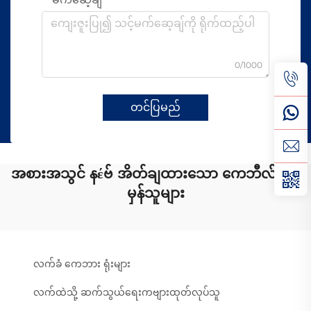
0/1000
တင်ပြမည်
အစားအသွင် နέဗ် အိတ်ချထားသော ကေဘီလ် ရုပ်
မှန်သူများ
လက်ခံ ကေဘား ရုံးများ
လက်ထဲသို့ ဆက်သွယ်ရေးကဗျားထုတ်လုပ်သူ