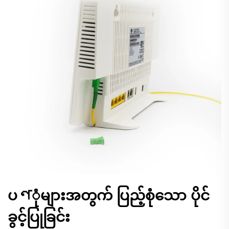
ပণုံများအတွက် ပြည့်စုံသော ပိုင်
ခွင့်ပြုခြင်း