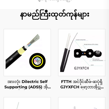
နာမည်ကြီးထုတ်ကုန်များ
အားလုံး Dilectric Self
FTTH အင်ဒိုင်ဆီဖ်-ဆပုံရှိ
Supporting (ADSS) အိုပ္
GJYXFCH ဖော့ဘာအိုပ္တစ်
တစ်ဖိုင်ကေဘီလ်
ကောင်လွှာ