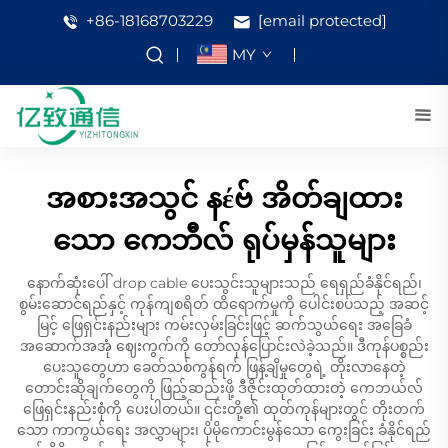
+86-18168703229
[email protected]
MY
အစားအသွင် နέဗ် အိတ်ချထား
သော ကေဘီလ် ရုပ်မှန်သူများ
နောက်ဆုံးပေါ် drop cable ပေးသွင်းသူများသည် ရေရှည်ခံနိုင်ရည်၊
စွမ်းဆောင်ရည်နှင့် ကုန်ကျစရိတ် ထိရောက်မှုကို ပေါင်းစပ်သည့် အဆင့်
မြင့် ဖြေရှင်းနည်းများ ကမ်းလှမ်းခြင်းဖြင့် ဆက်သွယ်ရေး အခြေခံ
အဆောက်အအုံ ဈေးကွက်ကို တော်လှန်ပြောင်းလဲခဲ့သည်။ ဒီကုန်ပစ္စည်း
ပေးသူတွေဟာ ခေတ်သစ်ကွန်ရက် ဖြန့်ချိမှုတွေရဲ့ တိုးလာနေတဲ့
တောင်းဆိုချက်တွေကို ဖြည့်ဆည်းဖို့ ဒီဇိုင်းထုတ်ထားတဲ့ ကေဘယ်လ်
ဖြေရှင်းနည်းစုံကို ပေးပါတယ်။ ၎င်းတို့၏ ထုတ်ကုန်များတွင် တိုးတက်
သော ကာကွယ်ရေး အလွှာများ၊ ပိုမိုကောင်းမွန်သော ကွေးခြင်း ခံနိုင်ရည်