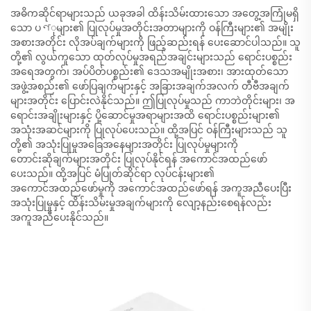
အဓိကဆိုင်ရာများသည် ယခုအခါ ထိန်းသိမ်းထားသော အတွေ့အကြုံမရှိ
သော ပণုများ၏ ပြုလုပ်မှုအတိုင်းအတာများကို ဝန်ကြီးများ၏ အမျိုး
အစားအတိုင်း လိုအပ်ချက်များကို ဖြည့်ဆည်းရန် ပေးဆောင်ပါသည်။ သူ
တို့၏ လွယ်ကူသော ထုတ်လုပ်မှုအရည်အချင်းများသည် ရောင်းပစ္စည်း
အရေအတွက်၊ အပ်ပိတ်ပစ္စည်း၏ ဒေသအမျိုးအစား၊ အားထုတ်သော
အဖွဲ့အစည်း၏ ဖော်ပြချက်များနှင့် အခြားအချက်အလက် တီဗီအချက်
များအတိုင်း ပြောင်းလဲနိုင်သည်။ ဤပြုလုပ်မှုသည် ကာဘဲတိုင်းများ၊ အ
ရောင်းအချိုးများနှင့် ပို့ဆောင်မှုအရာများအထိ ရောင်းပစ္စည်းများ၏
အသုံးအဆင်များကို ပြုလုပ်ပေးသည်။ ထို့အပြင် ဝန်ကြီးများသည် သူ
တို့၏ အသုံးပြုမှုအခြေအနေများအတိုင်း ပြုလုပ်မှုများကို
တောင်းဆိုချက်များအတိုင်း ပြုလုပ်နိုင်ရန် အကောင်အထည်ဖော်
ပေးသည်။ ထို့အပြင် မံပြုတ်ဆိုင်ရာ လုပ်ငန်းများ၏
အကောင်အထည်ဖော်မှုကို အကောင်အထည်ဖော်ရန် အကူအညီပေးပြီး
အသုံးပြုမှုနှင့် ထိန်းသိမ်းမှုအချက်များကို လျော့နည်းစေရန်လည်း
အကူအညီပေးနိုင်သည်။