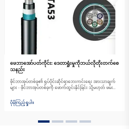
ဖေဘာအော်ပတ်ကိုင်း: ဒေတာရှုံးမှုကိုဘယ်လိုတိုးတက်စေ
သနည်း
ဖိုင်ဘာအုပ်တစ်ခု၏ ရုပ်ပိုင်းဆိုင်ရာဘေးကင်းရေး အားသာချက်
များ - ဖိုင်ဘာအုပ်တစ်ခုကို ဖောက်ထွင်းနိုင်ခြင်း သို့မဟုတ် ဖမ်းယူ
နိုင်ခြင်း မရှိနိုင်သည့် ဒီဇိုင်း - ဖိုင်ဘာအုပ်တစ်ခုကို ဖမ်းယူရန်
ခက်ခဲသည့်အကြောင်းရင်းမှာ အခြားသော ကေဘယ်များကဲ့သို့
ပိုမိုကြည့်ရှုပါ။
လျှပ်စစ်သ...