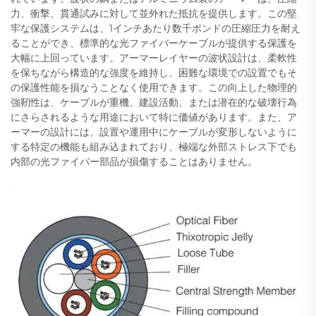
力、衝撃、貫通試みに対して並外れた抵抗を提供します。この堅
牢な保護システムは、1インチあたり数千ポンドの圧縮圧力を耐え
ることができ、標準的な光ファイバーケーブルが提供する保護を
大幅に上回っています。アーマーレイヤーの波状設計は、柔軟性
を保ちながら構造的な強度を維持し、困難な環境での設置でもそ
の保護性能を損なうことなく使用できます。この向上した物理的
強靭性は、ケーブルが重機、建設活動、または潜在的な破壊行為
にさらされるような用途において特に価値があります。また、ア
ーマーの設計には、設置や運用中にケーブルが変形しないように
する特定の機能も組み込まれており、極端な外部ストレス下でも
内部の光ファイバー部品が損傷することはありません。