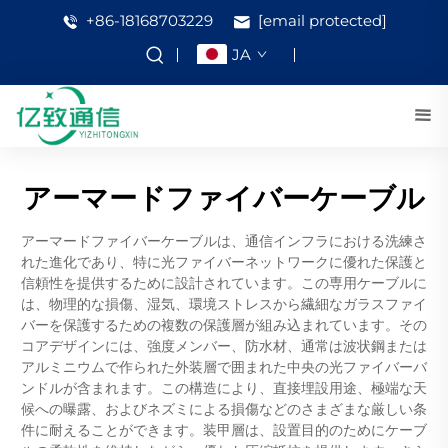
+86-18168703229
[email protected]
JA
アーマードファイバーケーブル
アーマードファイバーケーブルは、通信インフラにおける洗練さ
れた進化であり、特に光ファイバーネットワークに優れた保護と
信頼性を提供するために設計されています。この専用ケーブルに
は、物理的な損傷、湿気、環境ストレスから繊細なガラスファイ
バーを保護するための複数の保護層が組み込まれています。その
コアデザインには、強度メンバー、防水材、通常は波状鋼または
アルミニウムで作られた外装層で囲まれた中央の光ファイバーバ
ンドルが含まれます。この構造により、直接埋設用途、極端な天
候への曝露、およびネズミによる損傷などのさまざまな厳しい条
件に耐えることができます。装甲層は、設置目的のためにケーブ