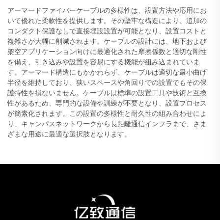
アーマードファイバーケーブルの多様性は、設置方法や応用にお
いて優れた柔軟性を提供します。その堅牢な構造により、追加の
コンダクト保護なしで直接埋設設置が可能となり、設置コストと
複雑さが大幅に削減されます。ケーブルの設計には、地下および
架空アプリケーション向けに最適化された摩擦係数と適切な剛性
を備え、引き込みや設置を容易にする機能が組み込まれていま
す。アーマード構造にもかかわらず、ケーブルは適切な最小曲げ
半径を維持しており、狭いスペースや角回りでの設置でもその保
護特性を損ないません。ケーブルは標準の設置工具や技術と互換
性があるため、専門的な設備や訓練が不要となり、設置プロセス
が簡素化されます。この設置の多様性と耐久性の組み合わせによ
り、キャンパスネットワークから長距離通信インフラまで、さま
ざまな用途に最適な選択肢となります。