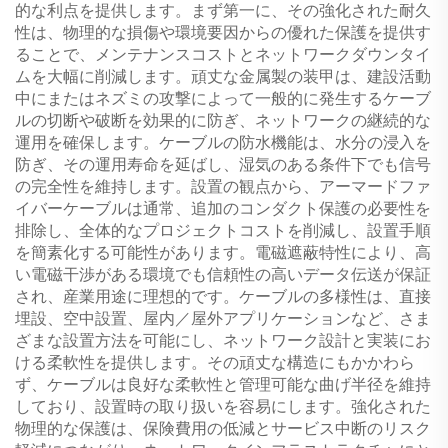
的な利点を提供します。まず第一に、その強化された耐久
性は、物理的な損傷や環境要因からの優れた保護を提供す
ることで、メンテナンスコストとネットワークダウンタイ
ムを大幅に削減します。頑丈な金属製の装甲は、建設活動
中にまたはネズミの攻撃によって一般的に発生するケーブ
ルの切断や破断を効果的に防ぎ、ネットワークの継続的な
運用を確保します。ケーブルの防水機能は、水分の浸入を
防ぎ、その運用寿命を延ばし、湿気のある条件下でも信号
の完全性を維持します。設置の観点から、アーマードファ
イバーケーブルは通常、追加のコンダクト保護の必要性を
排除し、全体的なプロジェクトコストを削減し、設置手順
を簡素化する可能性があります。電磁遮蔽特性により、高
い電磁干渉がある環境でも信頼性の高いデータ伝送が保証
され、産業用途に理想的です。ケーブルの多様性は、直接
埋設、空中設置、屋内／屋外アプリケーションなど、さま
ざまな設置方法を可能にし、ネットワーク設計と実装にお
ける柔軟性を提供します。その頑丈な構造にもかかわら
ず、ケーブルは良好な柔軟性と管理可能な曲げ半径を維持
しており、設置時の取り扱いを容易にします。強化された
物理的な保護は、保険費用の低減とサービス中断のリスク