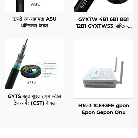
ऊपरी स्व-सहायता ASU
GYXTW 4B1 6B1 8B1
ऑप्टिकल केबल
12B1 GYXTW53 ऑप्टिकल
केबल
GYTS बहुत सुस्त ट्यूब स्टील
टेप आर्मर (CST) केबल
H1s-3 1GE+3FE gpon
Epon Gepon Onu