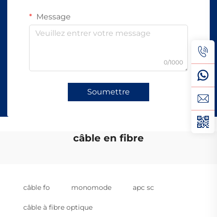
Message
0/1000
Soumettre
câble en fibre
câble fo
monomode
apc sc
câble à fibre optique