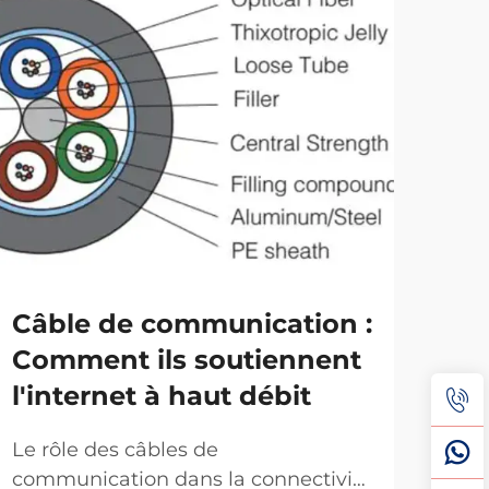
Câble de communication :
Câ
Comment ils soutiennent
Co
l'internet à haut débit
la
rée
Le rôle des câbles de
communication dans la connectivité
Typ