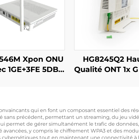
546M Xpon ONU
HG8245Q2 Ha
ec 1GE+3FE 5DB
Qualité ONT 1x 
WIFI FTTH
1x RJ11, 2x U
convaincants qui en font un composant essentiel des ré
ité sans précédent, permettant un streaming, du jeu vid
il lui permet de gérer simultanément le trafic de données
é avancées, y compris le chiffrement WPA3 et des module
s cybernétiques tout en maintenant une connectivité à h