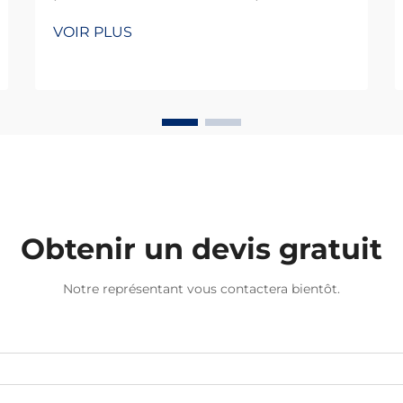
optimisée pour le transfert de
VOIR PLUS
données à haut débit. L'adaptation
des câbles optiques en fonction des
besoins spécifiques en bande
passante permet d'obtenir des
vitesses de transfert de données
plus rapides et plus efficaces que les
solutions standard. Pour les
entreprises...
Obtenir un devis gratuit
Notre représentant vous contactera bientôt.