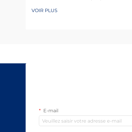
cuivre au verre, l'essor de la
VOIR PLUS
transmission à grande vitesse. Le
passage des câbles en cuivre aux
fibres optiques a vraiment accéléré
la rapidité avec laquelle nous
pouvons envoyer des informations.
Autrefois, la plupart des entreprises
de télécommunications...
E-mail