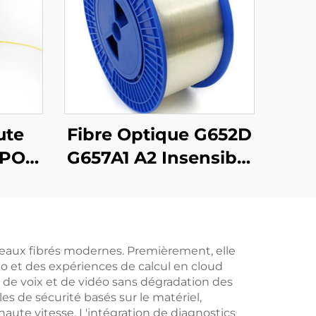
ute
Fibre Optique G652D
GPON,
G657A1 A2 Insensible
SB
au Pliage Mode
Simple Couleur
Originale
seaux fibrés modernes. Premièrement, elle
éo et des expériences de calcul en cloud
, de voix et de vidéo sans dégradation des
s de sécurité basés sur le matériel,
aute vitesse. L'intégration de diagnostics