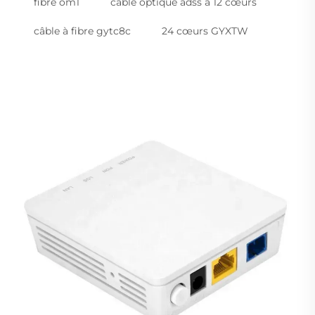
fibre om1
câble optique adss à 12 cœurs
câble à fibre gytc8c
24 cœurs GYXTW