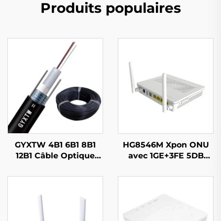
Produits populaires
GYXTW 4B1 6B1 8B1
HG8546M Xpon ONU
12B1 Câble Optique
avec 1GE+3FE 5DB
GYXTW53
WIFI FTTH