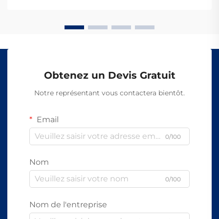
difficile d'accéder illicitement aux câbles à fibres
optiques tient au fait qu'ils transmettent des données
sous forme de lumière, au lieu de signaux électriques
comme les câbles en cuivre traditionnels.
Obtenez un Devis Gratuit
Notre représentant vous contactera bientôt.
Email
0/100
Nom
0/100
Nom de l'entreprise