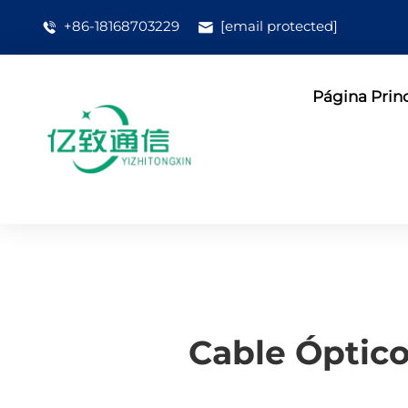
+86-18168703229
[email protected]
Página Prin
Cable Óptico