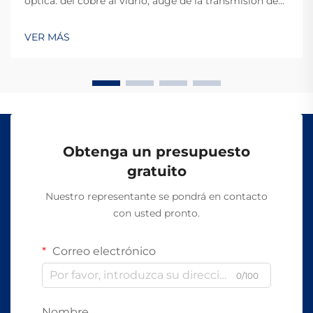
óptica: del cobre al vidrio, auge de la transmisión de
alta velocidad. El cambio de cables de cobre a fibra
óptica realmente impulsó la velocidad con la que
VER MÁS
podemos enviar información. En sus inicios, la
mayoría de las empresas de telecomunicaciones...
Obtenga un presupuesto
gratuito
Nuestro representante se pondrá en contacto
con usted pronto.
Correo electrónico
0/100
Nombre