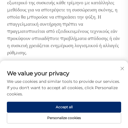
εξωτερικό της συσκευής κάθε τρίμηνο με κατάλληλες
μεθόδους για να αποτρέψετε τη συσσώρευση σκόνης, η
οποία θα μπορούσε να επηρεάσει την ψύξη. Η
επαγγελματική συντήρηση πρέπει να
πραγματοποιείται από εξειδικευμένους τεχνικούς εάν
προκύψουν οποιαδήποτε προβλήματα απόδοσης ή εάν
η συσκευή χρειάζεται ενημέρωση λογισμικού ή αλλαγές
ρύθμισης.
We value your privacy
Προηγούμενο:
Μπορεί ένας PLC διαχωριστής 1x64 να υποστηρίξει αποτελεσματικά πυκνή εγκατάσταση χρηστών;
We use cookies and similar tools to provide our services.
Επόμενο:
Μπορεί ένας ONT Wi-Fi 6 να εξαλείψει την ανάγκη για ξεχωριστό δρομολογητή;
If you don't want to accept all cookies, click Personalize
cookies.
Accept all
Personalize cookies