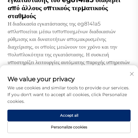
από άλλους οπτικούς τερματικούς
σταθμούς
Η διαδικασία εγκατάστασης της eg8141a5
απλοποιείται μέσω τυποποιημένων διαδικασιών
ρύθμισης και δυνατοτήτων απομακρυσμένης
διαχείρισης, οι οποίες μειώνουν τον χρόνο και την
πολυπλοκότητα της εγκατάστασης. Η συσκευή
υποστηρίζει λειτουργίες αυτόματης παροχής υπηρεσιών
που ελαχιστοποιούν τις ανάγκες για χειροκίνητη
ρύθμιση κατά την εγκατάσταση. Οι ενσωματωμένες
We value your privacy
δυνατότητες διάγνωσης επιτρέπουν γρήγορη ανίχνευση
We use cookies and similar tools to provide our services.
σφαλμάτων και επικύρωση υπηρεσιών χωρίς την
If you don't want to accept all cookies, click Personalize
ανάγκη εξειδικευμένου εξοπλισμού δοκιμής. Ο
cookies.
παράγοντας μορφής και οι επιλογές τοποθέτησης
προσαρμόζονται σε διάφορα σενάρια εγκατάστασης,
Accept all
διατηρώντας παράλληλα σταθερά χαρακτηριστικά
Personalize cookies
απόδοσης σε διαφορετικά περιβάλλοντα εγκατάστασης.