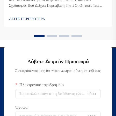
Σχεδιασμός Που Δείχνει Παρέμβαση: Γιατί Οι Οπτικές Ίνες
Δυσκολεύουν την Υποκλοπή Ο λόγος που οι οπτικές ίνες είναι
τόσο δύσκολο να υποκλαπούν είναι επειδή μεταδίδουν
ΔΕΙΤΕ ΠΕΡΙΣΣΟΤΕΡΑ
δεδομένα μέσω φωτός αντί για ηλεκτρικά σήματα όπως οι κ...
Λάβετε Δωρεάν Προσφορά
Ο εκπρόσωπός μας θα επικοινωνήσει σύντομα μαζί σας.
Ηλεκτρονικό ταχυδρομείο
0/100
Όνομα