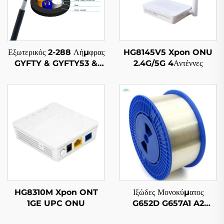
Εξωτερικός 2-288 Λήμφρας
HG8145V5 Xpon ONU
GYFTY & GYFTY53 &
2.4G/5G 4Αντέννες
GYFTY63 Εξωτερικός
Καλώδιο Ιζημάτων
HG8310M Xpon ONT
Ιξώδες Μονοκύματος
1GE UPC ONU
G652D G657A1 A2
Προσαρμοστικοί σε