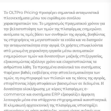
Καμπύλες Πρωτότυπου
Χρώματος
Το OLTPro Pricing προσφέρει σημαντικά ανταγωνιστικά
πλεονεκτήματα μέσω του ευρύθυμου συνόλου
χαρακτηριστικών του. Το μηχανισμός πραγματικού χρόνου για
την βελτιστοποίηση των τιμών της πλατφόρμας ενημερώνει
αυτόματα τις τιμές βάσει των συνθηκών της αγοράς, βοηθώντας
τις επιχειρήσεις να μεγιστοποιούν τα εσόδα και να διατηρούν
την ανταγωνιστικότητα στην αγορά. Οι χρήστες επωφελούνται
από μειωμένη χειροκίνητη εργασία μέσω αυτοματικών
ενημερώσεων τιμών και δυνατοτήτων μαζικής επεξεργασίας,
εξοικονομώντας αξιόλογο χρόνο και ελαχιστοποιώντας τα
ανθρώπινα λάθη. Τα προηγμένα αναλυτικά του συστήματος
παρέχουν βαθιές εισβλέψεις στην αποτελεσματικότητα των
τιμών, τη συμπεριφορά των πελατών και τις τάσεις της αγοράς,
επιτρέποντας λήψη αποφάσεων βασισμένων σε δεδομένα. Η
δυνατότητα ολοκλήρωσης με κύριες πλατφόρμες e-
commerce και συστήματα ERP εξασφαλίζει άρρηκτη
λειτουργία μέσα στα υπάρχοντα επιχειρηματικά ικανοποιητικά.
Η κλιμακωτή αρχιτεκτονική της πλατφόρμας υποστηρίζει
επιχειρήσεις σε φάση ανάπτυξης, χειρισμόντας αυξανόμενα