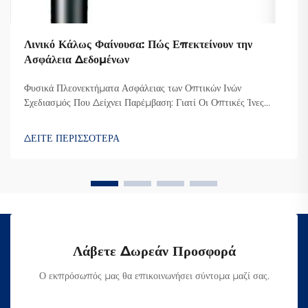
Λινικό Κάλως Φαίνουσα: Πώς Επεκτείνουν την
Ασφάλεια Δεδομένων
Φυσικά Πλεονεκτήματα Ασφάλειας των Οπτικών Ινών
Σχεδιασμός Που Δείχνει Παρέμβαση: Γιατί Οι Οπτικές Ίνες
Δυσκολεύουν την Υποκλοπή Ο λόγος που οι οπτικές ίνες είναι
τόσο δύσκολο να υποκλαπούν είναι επειδή μεταδίδουν
ΔΕΙΤΕ ΠΕΡΙΣΣΟΤΕΡΑ
δεδομένα μέσω φωτός αντί για ηλεκτρικά σήματα όπως οι κ...
Λάβετε Δωρεάν Προσφορά
Ο εκπρόσωπός μας θα επικοινωνήσει σύντομα μαζί σας.