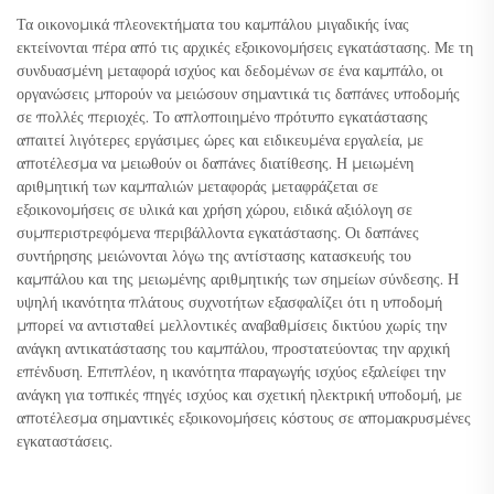
Τα οικονομικά πλεονεκτήματα του καμπάλου μιγαδικής ίνας
εκτείνονται πέρα από τις αρχικές εξοικονομήσεις εγκατάστασης. Με τη
συνδυασμένη μεταφορά ισχύος και δεδομένων σε ένα καμπάλο, οι
οργανώσεις μπορούν να μειώσουν σημαντικά τις δαπάνες υποδομής
σε πολλές περιοχές. Το απλοποιημένο πρότυπο εγκατάστασης
απαιτεί λιγότερες εργάσιμες ώρες και ειδικευμένα εργαλεία, με
αποτέλεσμα να μειωθούν οι δαπάνες διατίθεσης. Η μειωμένη
αριθμητική των καμπαλιών μεταφοράς μεταφράζεται σε
εξοικονομήσεις σε υλικά και χρήση χώρου, ειδικά αξιόλογη σε
συμπεριστρεφόμενα περιβάλλοντα εγκατάστασης. Οι δαπάνες
συντήρησης μειώνονται λόγω της αντίστασης κατασκευής του
καμπάλου και της μειωμένης αριθμητικής των σημείων σύνδεσης. Η
υψηλή ικανότητα πλάτους συχνοτήτων εξασφαλίζει ότι η υποδομή
μπορεί να αντισταθεί μελλοντικές αναβαθμίσεις δικτύου χωρίς την
ανάγκη αντικατάστασης του καμπάλου, προστατεύοντας την αρχική
επένδυση. Επιπλέον, η ικανότητα παραγωγής ισχύος εξαλείφει την
ανάγκη για τοπικές πηγές ισχύος και σχετική ηλεκτρική υποδομή, με
αποτέλεσμα σημαντικές εξοικονομήσεις κόστους σε απομακρυσμένες
εγκαταστάσεις.