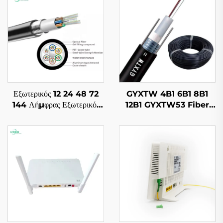
Εξωτερικός 12 24 48 72
GYXTW 4B1 6B1 8B1
144 Λήμφρας Εξωτερικός
12B1 GYXTW53 Fiber
Καλώδιο Ιζημάτων GYTA
Optic Cable
Φιβερ Optic