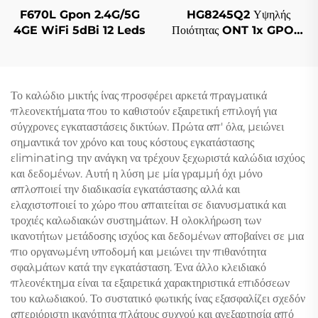
F670L Gpon 2.4G/5G
HG8245Q2 Υψηλής
4GE WiFi 5dBi 12 Leds
Ποιότητας ONT 1x GPON,
1x RJ11, 2x USB
Το καλώδιο μικτής ίνας προσφέρει αρκετά πραγματικά
πλεονεκτήματα που το καθιστούν εξαιρετική επιλογή για
σύγχρονες εγκαταστάσεις δικτύων. Πρώτα απ' όλα, μειώνει
σημαντικά τον χρόνο και τους κόστους εγκατάστασης
εliminating την ανάγκη να τρέχουν ξεχωριστά καλώδια ισχύος
και δεδομένων. Αυτή η λύση με μία γραμμή όχι μόνο
απλοποιεί την διαδικασία εγκατάστασης αλλά και
ελαχιστοποιεί το χώρο που απαιτείται σε διανυσματικά και
τροχιές καλωδιακών συστημάτων. Η ολοκλήρωση των
ικανοτήτων μετάδοσης ισχύος και δεδομένων αποβαίνει σε μια
πιο οργανωμένη υποδομή και μειώνει την πιθανότητα
σφαλμάτων κατά την εγκατάσταση. Ένα άλλο κλειδιακό
πλεονέκτημα είναι τα εξαιρετικά χαρακτηριστικά επιδόσεων
του καλωδιακού. Το συστατικό φωτικής ίνας εξασφαλίζει σχεδόν
απεριόριστη ικανότητα πλάτους συχνού και ανεξαρτησία από