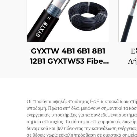
GYXTW 4B1 6B1 8B1
Ε
12B1 GYXTW53 Fiber
Λή
Optic Cable
GYF
Εξ
Οι προϊόντα υψηλής ποιότητας PoE δικτυακά διακοπή
υποδομή. Πρώτα απ' όλα, μειώνουν σημαντικά τα κόστ
ενεργειακής υποστήριξης για τα συνδεδεμένα συστήματ
σημεία αποτυχίας. Το σύστημα επιχειρησιακής διαχεί
δυναμικού και βελτιώνοντας την κατανάλωση ενέργειας
σε θέσεις χωρίς εύκολη πρόσβαση σε οικιστικά σημεί