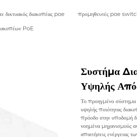
τε δικτυακός διακοπέας poe
προμηθευτές poe swit
διακοπέων PoE
Συστήμα Δια
Υψηλής Από
Το προηγμένο σύστημα δ
υψηλής ποιότητας διακο
πρόοδο στην υποδομή δ
νοημένα μηχανισμούς αν
απαιτήσεις ενέργειας τ