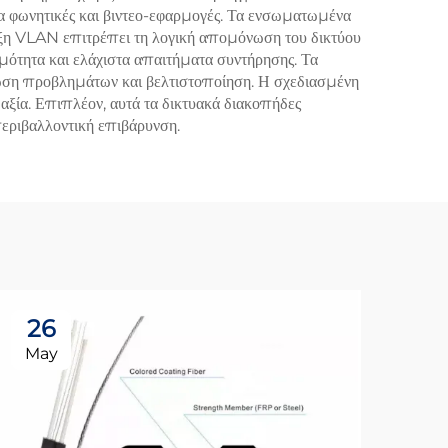
ια φωνητικές και βιντεο-εφαρμογές. Τα ενσωματωμένα
ιξη VLAN επιτρέπει τη λογική απομόνωση του δικτύου
μότητα και ελάχιστα απαιτήματα συντήρησης. Τα
γνώση προβλημάτων και βελτιστοποίηση. Η σχεδιασμένη
 αξία. Επιπλέον, αυτά τα δικτυακά διακοπήδες
περιβαλλοντική επιβάρυνση.
26
0
May
Ju