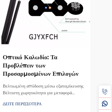
Οπτικό Καλωδίο: Τα
Καβ
Προβλέπειν των
Υπο
Προσαρμοσμένων Επιλογών
Επ
Βελτιωμένη απόδοση μέσω εξατομίκευσης
Τύπο
Βέλτιστη χωρητικότητα για μεταφορά
Επιτ
δεδομένων υψηλής ταχύτητας Η
Καλώ
ΔΕΙΤΕ ΠΕΡΙΣΣΟΤΕΡΑ
ΔΕΙΤ
προσαρμογή των οπτικών καλωδίων ώστε
Υποδ