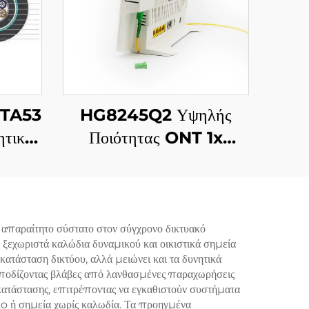
YTA53
HG8245Q2 Υψηλής
τικής
Ποιότητας ONT 1x
τικού
GPON, 1x RJ11, 2x USB
 απαραίτητο σύστατο στον σύγχρονο δικτυακό
 ξεχωριστά καλώδια δυναμικού και οικιστικά σημεία
ατάσταση δικτύου, αλλά μειώνει και τα δυνητικά
εμποδίζοντας βλάβες από λανθασμένες παραχωρήσεις
γκατάστασης, επιτρέποντας να εγκαθιστούν συστήματα
κo ή σημεία χωρίς καλωδία. Τα προηγμένα