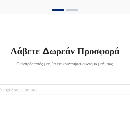
οπτικές ίνες αύξησε σημαντικά την
ταχύτητα με την οποία μπορούμε να
στέλνουμε πληροφορίες. Στο παρελθόν, οι
περισσότερες τηλεπικοινωνιακές
εταιρείες...
Λάβετε Δωρεάν Προσφορά
Ο εκπρόσωπός μας θα επικοινωνήσει σύντομα μαζί σας.