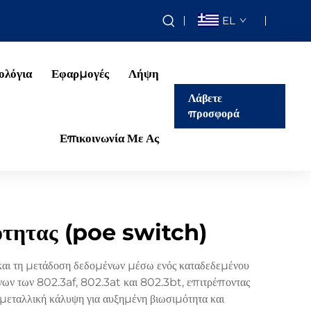
EL
ολόγια
Εφαρμογές
Λήψη
Λάβετε
προσφορά
Επικοινωνία Με Ας
ότητας (poe switch)
και τη μετάδοση δεδομένων μέσω ενός καταδεδεμένου
ν των 802.3af, 802.3at και 802.3bt, επιτρέποντας
μεταλλική κάλυψη για αυξημένη βιωσιμότητα και