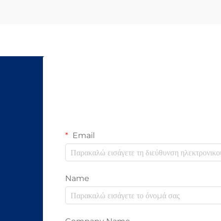
οι οπτικές ίνες είναι τόσο δύσκολο να
υποκλαπούν είναι επειδή μεταδίδουν
δεδομένα μέσω φωτός αντί για ηλεκτρικά
σήματα όπως οι κ...
Email
Name