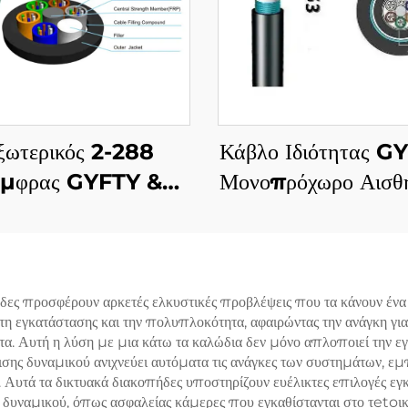
ξωτερικός 2-288
Κάβλο Ιδιότητας G
μφρας GYFTY &
Μονοπρόχωρο Αισθη
TY53 & GYFTY63
Κατασκευής Ιζημα
ωτερικός Καλώδιο
Καλώδιου
Ιζημάτων
δες προσφέρουν αρκετές ελκυστικές προβλέψεις που τα κάνουν ένα
η εγκατάστασης και την πολυπλοκότητα, αφαιρώντας την ανάγκη για
α. Αυτή η λύση με μια κάτω τα καλώδια δεν μόνο απλοποιεί την εγκ
ρισης δυναμικού ανιχνεύει αυτόματα τις ανάγκες των συστημάτων, 
. Αυτά τα δικτυακά διακοπήδες υποστηρίζουν ευέλικτες επιλογές ε
α δυναμικού, όπως ασφαλείας κάμερες που εγκαθίστανται στο τetoι