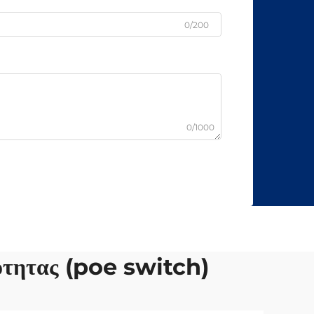
0/200
0/1000
ότητας (poe switch)