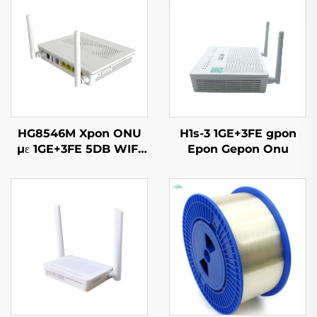
HG8546M Xpon ONU
H1s-3 1GE+3FE gpon
με 1GE+3FE 5DB WIFI
Epon Gepon Onu
FTTH