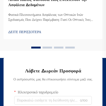
Ασφάλεια Δεδομένων
Φυσικά Πλεονεκτήματα Ασφάλειας των Οπτικών Ινών
Σχεδιασμός Που Δείχνει Παρέμβαση: Γιατί Οι Οπτικές Ίνες
Δυσκολεύουν την Υποκλοπή Ο λόγος που οι οπτικές ίνες είναι
τόσο δύσκολο να υποκλαπούν είναι επειδή μεταδίδουν
ΔΕΙΤΕ ΠΕΡΙΣΣΟΤΕΡΑ
δεδομένα μέσω φωτός αντί για ηλεκτρικά σήματα όπως οι κ...
Λάβετε Δωρεάν Προσφορά
Ο εκπρόσωπός μας θα επικοινωνήσει σύντομα μαζί σας.
Ηλεκτρονικό ταχυδρομείο
0/100