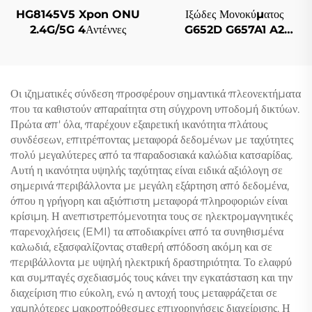
HG8145V5 Xpon ONU
Ιξώδες Μονοκύματος
2.4G/5G 4Αντέννες
G652D G657A1 A2
Προσαρμοστικοί σε
Καμπύλες Πρωτότυπου
Χρώματος
Οι ιζηματικές σύνδεση προσφέρουν σημαντικά πλεονεκτήματα
που τα καθιστούν απαραίτητα στη σύγχρονη υποδομή δικτύων.
Πρώτα απ' όλα, παρέχουν εξαιρετική ικανότητα πλάτους
συνδέσεων, επιτρέποντας μεταφορά δεδομένων με ταχύτητες
πολύ μεγαλύτερες από τα παραδοσιακά καλώδια κατσαρίδας.
Αυτή η ικανότητα υψηλής ταχύτητας είναι ειδικά αξιόλογη σε
σημερινά περιβάλλοντα με μεγάλη εξάρτηση από δεδομένα,
όπου η γρήγορη και αξιόπιστη μεταφορά πληροφοριών είναι
κρίσιμη. Η ανεπιστρεπόμενοτητα τους σε ηλεκτρομαγνητικές
παρενοχλήσεις (EMI) τα αποδιακρίνει από τα συνηθισμένα
καλωδιά, εξασφαλίζοντας σταθερή απόδοση ακόμη και σε
περιβάλλοντα με υψηλή ηλεκτρική δραστηριότητα. Το ελαφρύ
και συμπαγές σχεδιασμός τους κάνει την εγκατάσταση και την
διαχείριση πιο εύκολη, ενώ η αντοχή τους μεταφράζεται σε
χαμηλότερες μακροπρόθεσμες επιχορηγήσεις διαχείρισης. Η