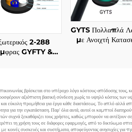
GYTS Πολλαπλά Λω
με Ανοιχτή Κατασ
ξωτερικός 2-288
Αρματούρας (C
μφρας GYFTY &
Καλώδιο
TY53 & GYFTY63
ωτερικός Καλώδιο
Ιζημάτων
κοινωνίας βρίσκεται στο υπέροχο λόγο κόστους-απόδοσης τους, κάν
οσφέρουν αξιόπιστη βασική σύνδεση χωρίς το υψηλό κόστος των υψ
ς και εύκολη προμήθεια για έργα κάθε διαστάσεως. Το απλό αλλά απ
ικότητα για την εγκατάσταση. Παρ' όλα αυτά, αυτοί οι καμπτοί διατη
ών συχνά ξεκαθάριζει τους χρήστες, καθώς μπορούν να αντέξουν σε 
έπει τη χρήση τους σε διάφορες εφαρμογές, από το δικτύωμα σπιτιώ
 με κοινές συσκευές και συστήματα, αποφεύγοντας ανησυχίες για 