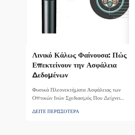
Λινικό Κάλως Φαίνουσα: Πώς
Επεκτείνουν την Ασφάλεια
Δεδομένων
Φυσικά Πλεονεκτήματα Ασφάλειας των
Οπτικών Ινών Σχεδιασμός Που Δείχνει
Παρέμβαση: Γιατί Οι Οπτικές Ίνες
ΔΕΙΤΕ ΠΕΡΙΣΣΟΤΕΡΑ
Δυσκολεύουν την Υποκλοπή Ο λόγος που
οι οπτικές ίνες είναι τόσο δύσκολο να
υποκλαπούν είναι επειδή μεταδίδουν