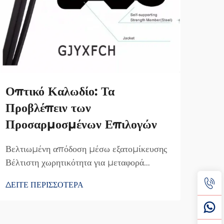
Οπτικό Καλωδίο: Τα
Σύ
Προβλέπειν των
Υπ
Προσαρμοσμένων Επιλογών
Ταχ
Βελτιωμένη απόδοση μέσω εξατομίκευσης
Ο ρό
Βέλτιστη χωρητικότητα για μεταφορά
σύγχ
δεδομένων υψηλής ταχύτητας Η
βασι
ΔΕΙΤΕ ΠΕΡΙΣΣΟΤΕΡΑ
ΔΕΙΤ
προσαρμογή των οπτικών καλωδίων ώστε
Τα κ
να ανταποκρίνονται στις συγκεκριμένες
βασι
απαιτήσεις χωρητικότητας επιτρέπει την
επιτ