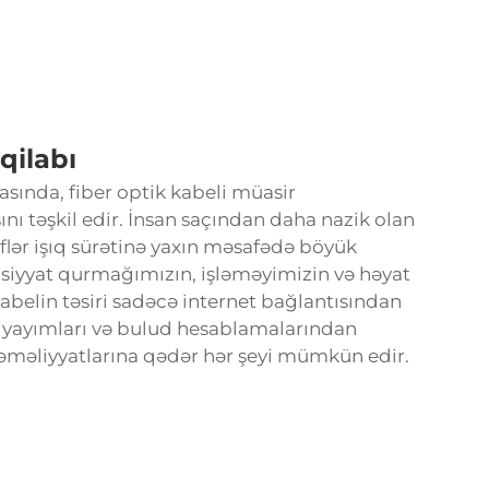
qilabı
ında, fiber optik kabeli müasir
ı təşkil edir. İnsan saçından daha nazik olan
iflər işıq sürətinə yaxın məsafədə böyük
iyyat qurmağımızın, işləməyimizin və həyat
 kabelin təsiri sadəcə internet bağlantısından
eo yayımları və bulud hesablamalarından
əməliyyatlarına qədər hər şeyi mümkün edir.