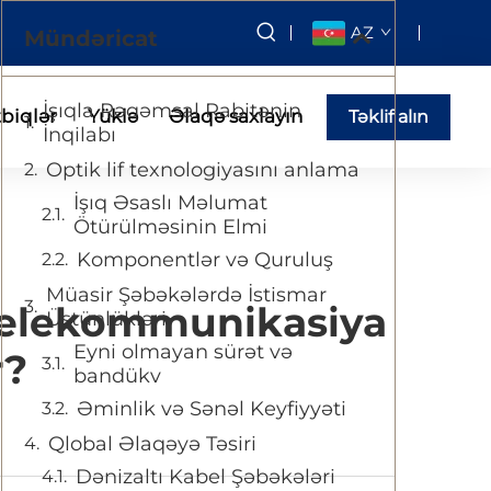
AZ
Mündəricat
İşıqla Rəqəmsal Rabitənin
tbiqlər
Yüklə
Əlaqə saxlayın
Təklif alın
İnqilabı
Optik lif texnologiyasını anlama
İşıq Əsaslı Məlumat
Ötürülməsinin Elmi
Komponentlər və Quruluş
Müasir Şəbəkələrdə İstismar
 Telekommunikasiya
Üstünlükləri
Eyni olmayan sürət və
r?
bandükv
Əminlik və Sənəl Keyfiyyəti
Qlobal Əlaqəyə Təsiri
Dənizaltı Kabel Şəbəkələri