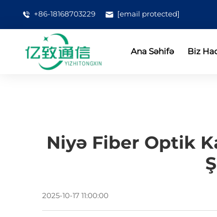
+86-18168703229
[email protected]
Ana Səhifə
Biz Ha
Niyə Fiber Optik 
Ş
2025-10-17 11:00:00