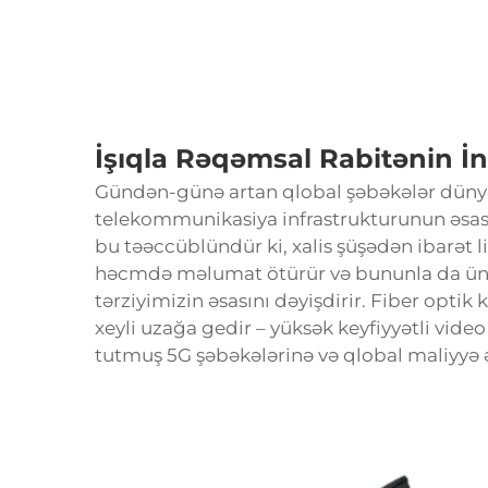
İşıqla Rəqəmsal Rabitənin İn
Gündən-günə artan qlobal şəbəkələr dünyas
telekommunikasiya infrastrukturunun əsasın
bu təəccüblündür ki, xalis şüşədən ibarət l
həcmdə məlumat ötürür və bununla da üns
tərziyimizin əsasını dəyişdirir. Fiber optik
xeyli uzağa gedir – yüksək keyfiyyətli vid
tutmuş 5G şəbəkələrinə və qlobal maliyyə 