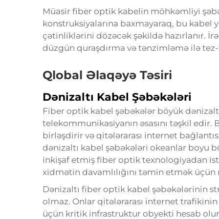
Müasir fiber optik kabelin möhkəmliyi şəbək
konstruksiyalarına baxmayaraq, bu kabel yük
çətinliklərini dözəcək şəkildə hazırlanır. İr
düzgün quraşdırma və tənzimləmə ilə tez-tez
Qlobal Əlaqəyə Təsiri
Dənizaltı Kabel Şəbəkələri
Fiber optik kabel şəbəkələr böyük dənizaltı
telekommunikasiyanın əsasını təşkil edir. B
birləşdirir və qitələrarası internet bağlantı
dənizaltı kabel şəbəkələri okeanlar boyu
inkişaf etmiş fiber optik texnologiyadan is
xidmətin davamlılığını təmin etmək üçün r
Dənizaltı fiber optik kabel şəbəkələrinin 
olmaz. Onlar qitələrarası internet trafikini
üçün kritik infrastruktur obyekti hesab olu