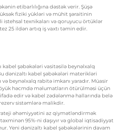
ənin etibarlılığına dəstək verir. Şüşə
sək fiziki yükləri və mühit şəraitinin
əli istehsal texnikaları və qoruyucu örtüklər
 25 ildən artıq iş vaxtı təmin edir.
 kabel şəbəkələri vasitəsilə beynəlxalq
u dənizaltı kabel şəbəkələri materikləri
sı və beynəlxalq rabitə imkanı yaradır. Müasir
 böyük həcmdə məlumatların ötürülməsi üçün
tifadə edir və kabel zədələnmə hallarında belə
ezerv sistəmlərə malikdir.
strateji əhəmiyyətini az qiymətləndirmək
n təxminən 95%-ni daşıyır və global iqtisadiyyat
nur. Yeni dənizaltı kabel şəbəkələrinin davam