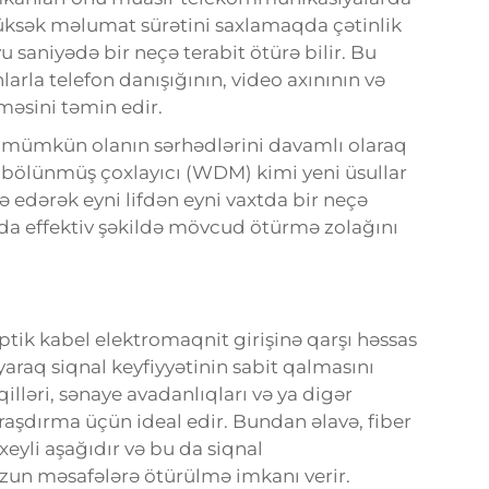
yüksək məlumat sürətini saxlamaqda çətinlik
 saniyədə bir neçə terabit ötürə bilir. Bu
larla telefon danışığının, video axınının və
əsini təmin edir.
ilə mümkün olanın sərhədlərini davamlı olaraq
 bölünmüş çoxlayıcı (WDM) kimi yeni üsullar
ə edərək eyni lifdən eyni vaxtda bir neçə
da effektiv şəkildə mövcud ötürmə zolağını
ptik kabel elektromaqnit girişinə qarşı həssas
yaraq siqnal keyfiyyətinin sabit qalmasını
qilləri, sənaye avadanlıqları və ya digər
raşdırma üçün ideal edir. Bundan əlavə, fiber
eyli aşağıdır və bu da siqnal
zun məsafələrə ötürülmə imkanı verir.