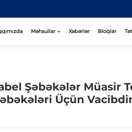
qqımızda
Məhsullar
Xəbərlər
Bloqlar
Tə
Kabel Şəbəkələr Müasir
əbəkələri Üçün Vacibdi