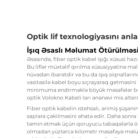
Optik lif texnologiyasını an
İşıq Əsaslı Məlumat Ötürülməs
Əsasında, fiber optik kabel işığı xüsusi hazır
Bu liflər müxtəlif qırılma xüsusiyyətinə ma
nüvədən ibarətdir və bu da işıq siqnalları
vasitəsilə kabel boyu sıçrayaraq getməsini t
minimuma endirməklə böyük məsafələr bo
optik Volokno Kabeli
ları ənənəvi mis alte
Fiber optik kabelin istehsalı, ərimiş şüşəni
saplara çəkilməsini əhatə edir. Daha son
təmin etmək üçün qoruyucu təbəqələrlə ört
olmadan yüzlərcə kilometr məsafəyə məluma