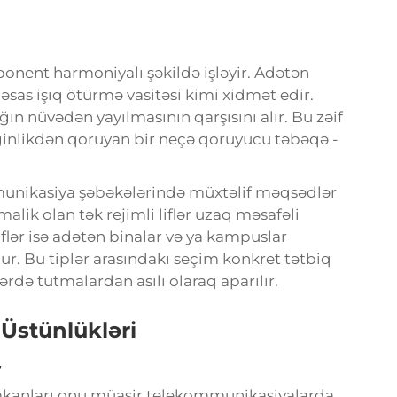
ponent harmoniyalı şəkildə işləyir. Adətən
 əsas işıq ötürmə vasitəsi kimi xidmət edir.
ın nüvədən yayılmasının qarşısını alır. Bu zəif
ərginlikdən qoruyan bir neçə qoruyucu təbəqə -
mmunikasiya şəbəkələrində müxtəlif məqsədlər
alik olan tək rejimli liflər uzaq məsafəli
iflər isə adətən binalar və ya kampuslar
ur. Bu tiplər arasındakı seçim konkret tətbiq
rdə tutmalardan asılı olaraq aparılır.
Üstünlükləri
v
imkanları onu müasir telekommunikasiyalarda