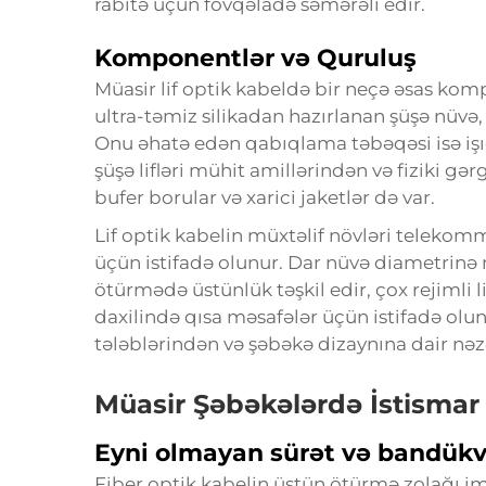
rabitə üçün fövqəladə səmərəli edir.
Komponentlər və Quruluş
Müasir lif optik kabeldə bir neçə əsas kom
ultra-təmiz silikadan hazırlanan şüşə nüvə,
Onu əhatə edən qabıqlama təbəqəsi isə işığ
şüşə lifləri mühit amillərindən və fiziki g
bufer borular və xarici jaketlər də var.
Lif optik kabelin müxtəlif növləri teleko
üçün istifadə olunur. Dar nüvə diametrinə m
ötürmədə üstünlük təşkil edir, çox rejimli l
daxilində qısa məsafələr üçün istifadə olun
tələblərindən və şəbəkə dizaynına dair nəzə
Müasir Şəbəkələrdə İstismar 
Eyni olmayan sürət və bandük
Fiber optik kabelin üstün ötürmə zolağı 