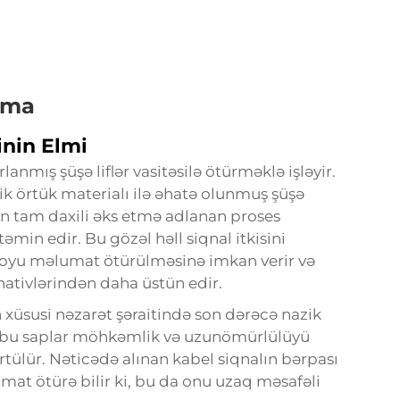
lama
inin Elmi
lanmış şüşə liflər vasitəsilə ötürməklə işləyir.
lik örtük materialı ilə əhatə olunmuş şüşə
nın tam daxili əks etmə adlanan proses
əmin edir. Bu gözəl həll siqnal itkisini
yu məlumat ötürülməsinə imkan verir və
rnativlərindən daha üstün edir.
n xüsusi nəzarət şəraitində son dərəcə nazik
ra bu saplar möhkəmlik və uzunömürlülüyü
ülür. Nəticədə alınan kabel siqnalın bərpası
t ötürə bilir ki, bu da onu uzaq məsafəli