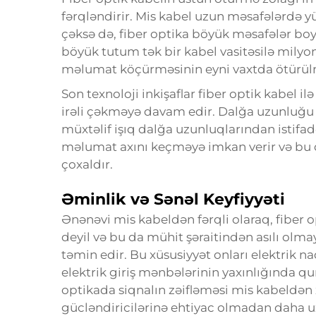
fərqləndirir. Mis kabel uzun məsafələrdə 
çəksə də, fiber optika böyük məsafələr boyu
böyük tutum tək bir kabel vasitəsilə milyon
məlumat köçürməsinin eyni vaxtda ötürülm
Son texnoloji inkişaflar fiber optik kabel 
irəli çəkməyə davam edir. Dalğa uzunluğu
müxtəlif işıq dalğa uzunluqlarından istifad
məlumat axını keçməyə imkan verir və bu 
çoxaldır.
Əminlik və Sənəl Keyfiyyəti
Ənənəvi mis kabeldən fərqli olaraq, fiber o
deyil və bu da mühit şəraitindən asılı olma
təmin edir. Bu xüsusiyyət onları elektrik na
elektrik giriş mənbələrinin yaxınlığında qu
optikada siqnalın zəifləməsi mis kabeldən x
gücləndiricilərinə ehtiyac olmadan daha u