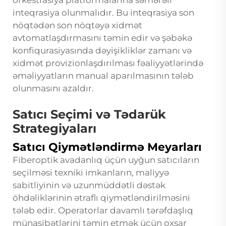
inteqrasiya olunmalıdır. Bu inteqrasiya son
nöqtədən son nöqtəyə xidmət
avtomatlaşdırmasını təmin edir və şəbəkə
konfiqurasiyasında dəyişikliklər zamanı və
xidmət provizionlaşdırılması fəaliyyətlərində
əməliyyatların manual aparılmasının tələb
olunmasını azaldır.
Satıcı Seçimi və Tədarük
Strategiyaları
Satıcı Qiymətləndirmə Meyarları
Fiberoptik avadanlıq üçün uyğun satıcıların
seçilməsi texniki imkanların, maliyyə
sabitliyinin və uzunmüddətli dəstək
öhdəliklərinin ətraflı qiymətləndirilməsini
tələb edir. Operatorlar davamlı tərəfdaşlıq
münasibətlərini təmin etmək üçün oxşar