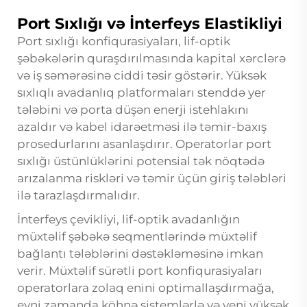
Port Sıxlığı və İnterfeys Elastikliyi
Port sıxlığı konfiqurasiyaları, lif-optik
şəbəkələrin quraşdırılmasında kapital xərclərə
və iş səmərəsinə ciddi təsir göstərir. Yüksək
sıxlıqlı avadanlıq platformaları stenddə yer
tələbini və porta düşən enerji istehlakını
azaldır və kabel idarəetməsi ilə təmir-baxış
prosedurlarını asanlaşdırır. Operatorlar port
sıxlığı üstünlüklərini potensial tək nöqtədə
arızalanma riskləri və təmir üçün giriş tələbləri
ilə tarazlaşdırmalıdır.
İnterfeys çevikliyi, lif-optik avadanlığın
müxtəlif şəbəkə seqmentlərində müxtəlif
bağlantı tələblərini dəstəkləməsinə imkan
verir. Müxtəlif sürətli port konfiqurasiyaları
operatorlara zolaq enini optimallaşdırmağa,
eyni zamanda köhnə sistemlərlə və yeni yüksək