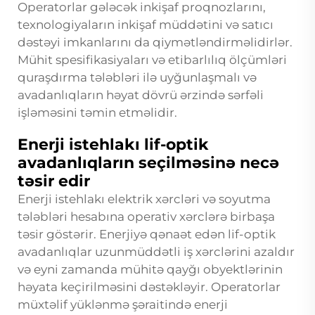
Operatorlar gələcək inkişaf proqnozlarını,
texnologiyaların inkişaf müddətini və satıcı
dəstəyi imkanlarını da qiymətləndirməlidirlər.
Mühit spesifikasiyaları və etibarlılıq ölçümləri
quraşdırma tələbləri ilə uyğunlaşmalı və
avadanlıqların həyat dövrü ərzində sərfəli
işləməsini təmin etməlidir.
Enerji istehlakı lif-optik
avadanlıqların seçilməsinə necə
təsir edir
Enerji istehlakı elektrik xərcləri və soyutma
tələbləri hesabına operativ xərclərə birbaşa
təsir göstərir. Enerjiyə qənaət edən lif-optik
avadanlıqlar uzunmüddətli iş xərclərini azaldır
və eyni zamanda mühitə qayğı obyektlərinin
həyata keçirilməsini dəstəkləyir. Operatorlar
müxtəlif yüklənmə şəraitində enerji