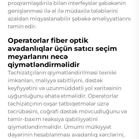
proqramlaşdırıla bilən interfeyslər şəbəkənin
genişlənməsi ilə əl ilə müdaxilə tələblərini
azaldan miqyaslanabilir şəbəkə əməliyyatlarını
təmin edir.
Operatorlar fiber optik
avadanlıqlar üçün satıcı seçim
meyarlarını necə
qiymətləndirməlidir
Təchizatçıların qiymətləndirilməsi texniki
imkanları, maliyyə sabitliyini, dəstək
keyfiyyətini və uzunmüddətli yol xəritəsinin
uyğunluğunu əhatə etməlidir. Operatorlar
təchizatçının oxşar tətbiqetmələr üzrə
təcrübəsini, coğrafi dəstək mövcudluğunu və
təmir-baxım reaksiya qabiliyyətini
qiymətləndirməlidir. Ümumi mülkiyyət
dəyərinin hesablanması avadanlıq xərclərini,