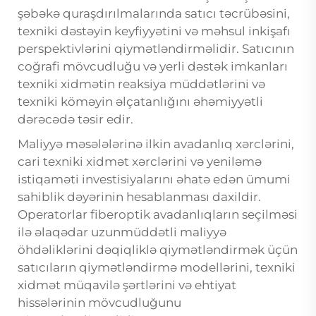
şəbəkə quraşdırılmalarında satıcı təcrübəsini,
texniki dəstəyin keyfiyyətini və məhsul inkişafı
perspektivlərini qiymətləndirməlidir. Satıcının
coğrafi mövcudluğu və yerli dəstək imkanları
texniki xidmətin reaksiya müddətlərini və
texniki köməyin əlçatanlığını əhəmiyyətli
dərəcədə təsir edir.
Maliyyə məsələlərinə ilkin avadanlıq xərclərini,
cari texniki xidmət xərclərini və yeniləmə
istiqaməti investisiyalarını əhatə edən ümumi
sahiblik dəyərinin hesablanması daxildir.
Operatorlar fiberoptik avadanlıqların seçilməsi
ilə əlaqədar uzunmüddətli maliyyə
öhdəliklərini dəqiqliklə qiymətləndirmək üçün
satıcıların qiymətləndirmə modellərini, texniki
xidmət müqavilə şərtlərini və ehtiyat
hissələrinin mövcudluğunu