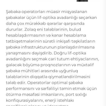
Şəbəkə operatorları müasir miqyaslanan
şəbəkələr üçün lif-optika avadanlığı seçərkən
daha çox mürəkkəb qərarlar qarşısında
dururlar. Zolaq eni tələblərinin, bulud
hesablaşdırmasının və kənar hesablama
tətbiqetmələrinin sürətli inkişafı təşkilatların
şəbəkə infrastrukturunun planlaşdırılmasına
yanaşmasını dəyişdirib. Doğru lif-optika
avadanlığını seçmək cari tutum ehtiyaclarının,
gələcək böyümə proqnozlarının və müxtəlif
şəbəkə mühitləri arasında uyğunluq
tələblərinin diqqətlə qiymətləndirilməsini
tələb edir. Operatorlar optimal şəbəkə
performansını və sərfəliliyi təmin etmək üçün
ötürmə məsafəsi imkanlarını, port sıxlığı
konfiqurasiyalarını, enerji istehlakı