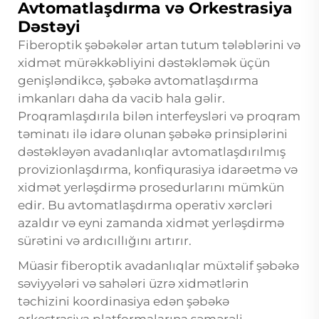
Avtomatlaşdırma və Orkestrasiya
Dəstəyi
Fiberoptik şəbəkələr artan tutum tələblərini və
xidmət mürəkkəbliyini dəstəkləmək üçün
genişləndikcə, şəbəkə avtomatlaşdırma
imkanları daha da vacib hala gəlir.
Proqramlaşdırıla bilən interfeysləri və proqram
təminatı ilə idarə olunan şəbəkə prinsiplərini
dəstəkləyən avadanlıqlar avtomatlaşdırılmış
provizionlaşdırma, konfiqurasiya idarəetmə və
xidmət yerləşdirmə prosedurlarını mümkün
edir. Bu avtomatlaşdırma operativ xərcləri
azaldır və eyni zamanda xidmət yerləşdirmə
sürətini və ardıcıllığını artırır.
Müasir fiberoptik avadanlıqlar müxtəlif şəbəkə
səviyyələri və sahələri üzrə xidmətlərin
təchizini koordinasiya edən şəbəkə
orkestrasiya platformalarına səmərəli