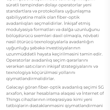
sürətli tempindən dolayı operatorlar yeni
standartlara və protokollara uyğunlaşma
qabiliyyətinə malik olan fiber-optik
avadanlıqları seçməlidirlər. İnkişaf etmiş
modulyasiya formatları və dalğa uzunluğunu
bölüşdürücü sxemləri daxil olmaqla, növbəti
nəsil ötürücü texnologiyalarla avadanlığın
uyğunluğu şəbəkə investisiyalarının
uzunmüddətli həyata keçirilməsini təmin edir.
Operatorlar avadanlıq seçim qərarlarını
verərkən satıcıların inkişaf strategiyalarını və
texnologiya köçürülməsi yollarını
qiymətləndirməlidirlər.
Gələcəyi görən fiber-optik avadanlıq seçimi 5G
arxafon, kənar hesablama əlaqəsi və İnternet of
Things cihazlarının inteqrasiyası kimi yeni
tətbiqlərin dəstəklənməsini qiymətləndirməni