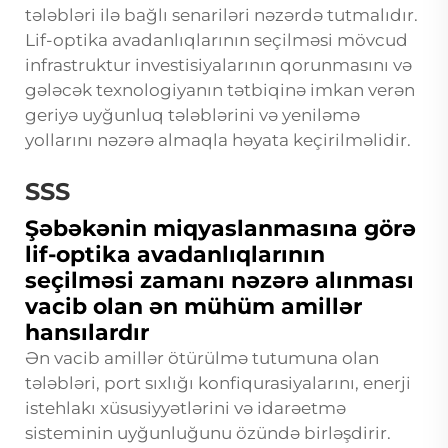
tələbləri ilə bağlı senariləri nəzərdə tutmalıdır.
Lif-optika avadanlıqlarının seçilməsi mövcud
infrastruktur investisiyalarının qorunmasını və
gələcək texnologiyanın tətbiqinə imkan verən
geriyə uyğunluq tələblərini və yeniləmə
yollarını nəzərə almaqla həyata keçirilməlidir.
SSS
Şəbəkənin miqyaslanmasına görə
lif-optika avadanlıqlarının
seçilməsi zamanı nəzərə alınması
vacib olan ən mühüm amillər
hansılardır
Ən vacib amillər ötürülmə tutumuna olan
tələbləri, port sıxlığı konfiqurasiyalarını, enerji
istehlakı xüsusiyyətlərini və idarəetmə
sisteminin uyğunluğunu özündə birləşdirir.