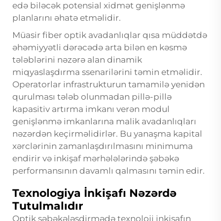
edə biləcək potensial xidmət genişlənmə
planlarını əhatə etməlidir.
Müasir fiber optik avadanlıqlar qısa müddətdə
əhəmiyyətli dərəcədə arta bilən en kəsmə
tələblərini nəzərə alan dinamik
miqyaslaşdırma ssenarilərini təmin etməlidir.
Operatorlar infrastrukturun tamamilə yenidən
qurulması tələb olunmadan pillə-pillə
kapasitiv artırma imkanı verən modul
genişlənmə imkanlarına malik avadanlıqları
nəzərdən keçirməlidirlər. Bu yanaşma kapital
xərclərinin zamanlaşdırılmasını minimuma
endirir və inkişaf mərhələlərində şəbəkə
performansının davamlı qalmasını təmin edir.
Texnologiya İnkişafı Nəzərdə
Tutulmalıdır
Optik şəbəkələşdirmədə texnoloji inkişafın