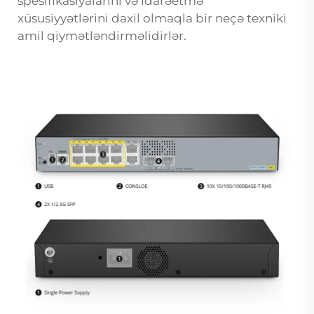
spesifikasiyalarını və idarəetmə
xüsusiyyətlərini daxil olmaqla bir neçə texniki
amil qiymətləndirməlidirlər.