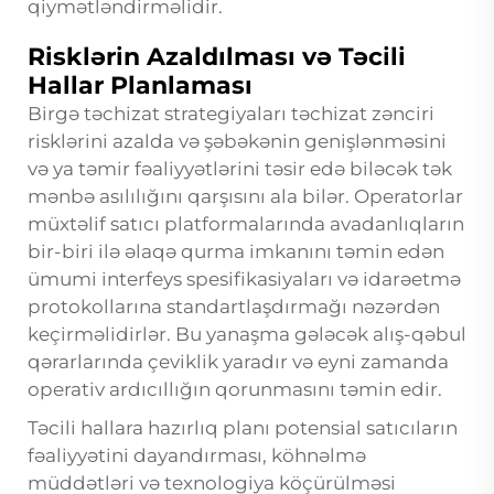
qiymətləndirməlidir.
Risklərin Azaldılması və Təcili
Hallar Planlaması
Birgə təchizat strategiyaları təchizat zənciri
risklərini azalda və şəbəkənin genişlənməsini
və ya təmir fəaliyyətlərini təsir edə biləcək tək
mənbə asılılığını qarşısını ala bilər. Operatorlar
müxtəlif satıcı platformalarında avadanlıqların
bir-biri ilə əlaqə qurma imkanını təmin edən
ümumi interfeys spesifikasiyaları və idarəetmə
protokollarına standartlaşdırmağı nəzərdən
keçirməlidirlər. Bu yanaşma gələcək alış-qəbul
qərarlarında çeviklik yaradır və eyni zamanda
operativ ardıcıllığın qorunmasını təmin edir.
Təcili hallara hazırlıq planı potensial satıcıların
fəaliyyətini dayandırması, köhnəlmə
müddətləri və texnologiya köçürülməsi