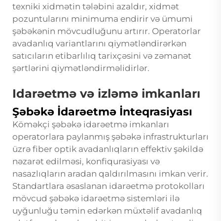
texniki xidmətin tələbini azaldır, xidmət
pozuntularını minimuma endirir və ümumi
şəbəkənin mövcudluğunu artırır. Operatorlar
avadanlıq variantlarını qiymətləndirərkən
satıcıların etibarlılıq tarixçəsini və zəmanət
şərtlərini qiymətləndirməlidirlər.
Idarəetmə və izləmə imkanları
Şəbəkə İdarəetmə İnteqrasiyası
Köməkçi şəbəkə idarəetmə imkanları
operatorlara paylanmış şəbəkə infrastrukturları
üzrə fiber optik avadanlıqların effektiv şəkildə
nəzarət edilməsi, konfiqurasiyası və
nasazlıqların aradan qaldırılmasını imkan verir.
Standartlara əsaslanan idarəetmə protokolları
mövcud şəbəkə idarəetmə sistemləri ilə
uyğunluğu təmin edərkən müxtəlif avadanlıq