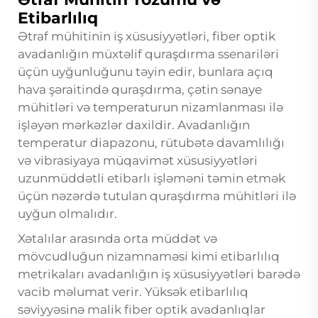
Etibarlılıq
Ətraf mühitinin iş xüsusiyyətləri, fiber optik
avadanlığın müxtəlif quraşdırma ssenariləri
üçün uyğunluğunu təyin edir, bunlara açıq
hava şəraitində quraşdırma, çətin sənaye
mühitləri və temperaturun nizamlanması ilə
işləyən mərkəzlər daxildir. Avadanlığın
temperatur diapazonu, rütubətə davamlılığı
və vibrasiyaya müqavimət xüsusiyyətləri
uzunmüddətli etibarlı işləməni təmin etmək
üçün nəzərdə tutulan quraşdırma mühitləri ilə
uyğun olmalıdır.
Xətalılar arasında orta müddət və
mövcudluğun nizamnaməsi kimi etibarlılıq
metrikaları avadanlığın iş xüsusiyyətləri barədə
vacib məlumat verir. Yüksək etibarlılıq
səviyyəsinə malik fiber optik avadanlıqlar