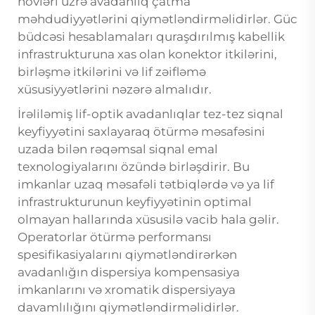
növləri üzrə avadanlıq çatma
məhdudiyyətlərini qiymətləndirməlidirlər. Güc
büdcəsi hesablamaları quraşdırılmış kabellik
infrastrukturuna xas olan konektor itkilərini,
birləşmə itkilərini və lif zəifləmə
xüsusiyyətlərini nəzərə almalıdır.
İrəliləmiş lif-optik avadanlıqlar tez-tez siqnal
keyfiyyətini saxlayaraq ötürmə məsafəsini
uzada bilən rəqəmsal siqnal emal
texnologiyalarını özündə birləşdirir. Bu
imkanlar uzaq məsafəli tətbiqlərdə və ya lif
infrastrukturunun keyfiyyətinin optimal
olmayan hallarında xüsusilə vacib hala gəlir.
Operatorlar ötürmə performansı
spesifikasiyalarını qiymətləndirərkən
avadanlığın dispersiya kompensasiya
imkanlarını və xromatik dispersiyaya
davamlılığını qiymətləndirməlidirlər.