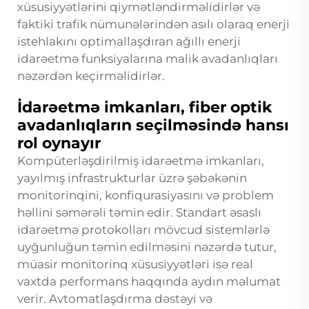
xüsusiyyətlərini qiymətləndirməlidirlər və
faktiki trafik nümunələrindən asılı olaraq enerji
istehlakını optimallaşdıran ağıllı enerji
idarəetmə funksiyalarına malik avadanlıqları
nəzərdən keçirməlidirlər.
İdarəetmə imkanları, fiber optik
avadanlıqların seçilməsində hansı
rol oynayır
Kompüterləşdirilmiş idarəetmə imkanları,
yayılmış infrastrukturlar üzrə şəbəkənin
monitorinqini, konfiqurasiyasını və problem
həllini səmərəli təmin edir. Standart əsaslı
idarəetmə protokolları mövcud sistemlərlə
uyğunluğun təmin edilməsini nəzərdə tutur,
müasir monitorinq xüsusiyyətləri isə real
vaxtda performans haqqında aydın məlumat
verir. Avtomatlaşdırma dəstəyi və