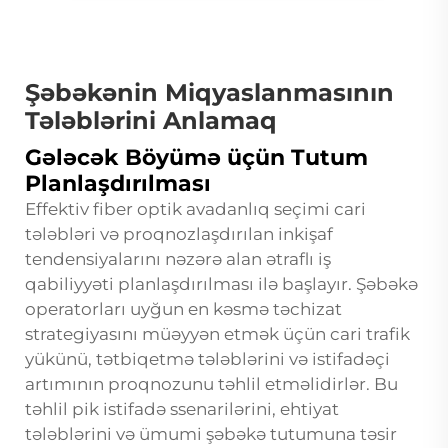
Şəbəkənin Miqyaslanmasının
Tələblərini Anlamaq
Gələcək Böyümə üçün Tutum
Planlaşdırılması
Effektiv fiber optik avadanlıq seçimi cari
tələbləri və proqnozlaşdırılan inkişaf
tendensiyalarını nəzərə alan ətraflı iş
qabiliyyəti planlaşdırılması ilə başlayır. Şəbəkə
operatorları uyğun en kəsmə təchizat
strategiyasını müəyyən etmək üçün cari trafik
yükünü, tətbiqetmə tələblərini və istifadəçi
artımının proqnozunu təhlil etməlidirlər. Bu
təhlil pik istifadə ssenarilərini, ehtiyat
tələblərini və ümumi şəbəkə tutumuna təsir