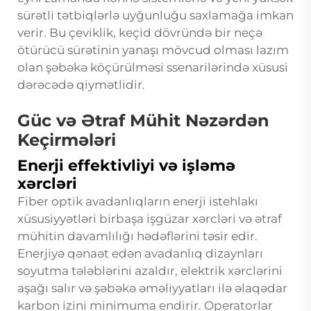
sürətli tətbiqlərlə uyğunluğu saxlamağa imkan
verir. Bu çeviklik, keçid dövründə bir neçə
ötürücü sürətinin yanaşı mövcud olması lazım
olan şəbəkə köçürülməsi ssenarilərində xüsusi
dərəcədə qiymətlidir.
Güc və Ətraf Mühit Nəzərdən
Keçirmələri
Enerji effektivliyi və işləmə
xərcləri
Fiber optik avadanlıqların enerji istehlakı
xüsusiyyətləri birbaşa işgüzar xərcləri və ətraf
mühitin davamlılığı hədəflərini təsir edir.
Enerjiyə qənaət edən avadanlıq dizaynları
soyutma tələblərini azaldır, elektrik xərclərini
aşağı salır və şəbəkə əməliyyatları ilə əlaqədar
karbon izini minimuma endirir. Operatorlar