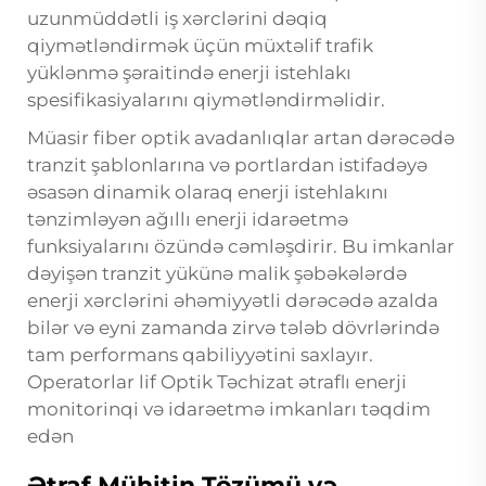
uzunmüddətli iş xərclərini dəqiq
qiymətləndirmək üçün müxtəlif trafik
yüklənmə şəraitində enerji istehlakı
spesifikasiyalarını qiymətləndirməlidir.
Müasir fiber optik avadanlıqlar artan dərəcədə
tranzit şablonlarına və portlardan istifadəyə
əsasən dinamik olaraq enerji istehlakını
tənzimləyən ağıllı enerji idarəetmə
funksiyalarını özündə cəmləşdirir. Bu imkanlar
dəyişən tranzit yükünə malik şəbəkələrdə
enerji xərclərini əhəmiyyətli dərəcədə azalda
bilər və eyni zamanda zirvə tələb dövrlərində
tam performans qabiliyyətini saxlayır.
Operatorlar
lif Optik Təchizat
ətraflı enerji
monitorinqi və idarəetmə imkanları təqdim
edən
Ətraf Mühitin Tözümü və