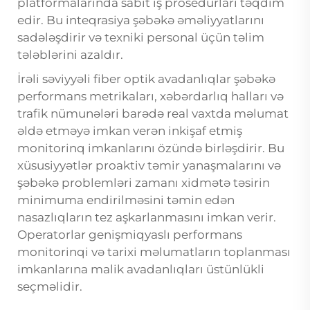
platformalarında sabit iş prosedurları təqdim
edir. Bu inteqrasiya şəbəkə əməliyyatlarını
sadələşdirir və texniki personal üçün təlim
tələblərini azaldır.
İrəli səviyyəli fiber optik avadanlıqlar şəbəkə
performans metrikaları, xəbərdarlıq halları və
trafik nümunələri barədə real vaxtda məlumat
əldə etməyə imkan verən inkişaf etmiş
monitorinq imkanlarını özündə birləşdirir. Bu
xüsusiyyətlər proaktiv təmir yanaşmalarını və
şəbəkə problemləri zamanı xidmətə təsirin
minimuma endirilməsini təmin edən
nasazlıqların tez aşkarlanmasını imkan verir.
Operatorlar genişmiqyaslı performans
monitorinqi və tarixi məlumatların toplanması
imkanlarına malik avadanlıqları üstünlükli
seçməlidir.