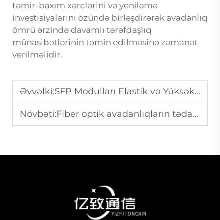
təmir-baxım xərclərini və yeniləmə
investisiyalarını özündə birləşdirərək avadanlıq
ömrü ərzində davamlı tərəfdaşlıq
münasibətlərinin təmin edilməsinə zəmanət
verilməlidir.
Əvvəlki:
SFP Modulları Elastik və Yüksək Sürətli Şəbəkə Qoşulmalarını Necə Təmin Edir?
Növbəti:
Fiber optik avadanlıqların tədarükü zamanı hansı ötürmə standartları vacibdir