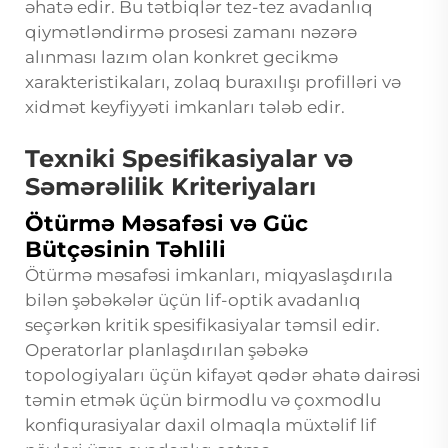
əhatə edir. Bu tətbiqlər tez-tez avadanlıq
qiymətləndirmə prosesi zamanı nəzərə
alınması lazım olan konkret gecikmə
xarakteristikaları, zolaq buraxılışı profilləri və
xidmət keyfiyyəti imkanları tələb edir.
Texniki Spesifikasiyalar və
Səmərəlilik Kriteriyaları
Ötürmə Məsafəsi və Güc
Bütçəsinin Təhlili
Ötürmə məsafəsi imkanları, miqyaslaşdırıla
bilən şəbəkələr üçün lif-optik avadanlıq
seçərkən kritik spesifikasiyalar təmsil edir.
Operatorlar planlaşdırılan şəbəkə
topologiyaları üçün kifayət qədər əhatə dairəsi
təmin etmək üçün birmodlu və çoxmodlu
konfiqurasiyalar daxil olmaqla müxtəlif lif