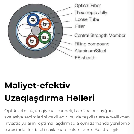
Maliyet-efektiv
Uzaqlaşdırma Həlləri
Optik kabel üçün qiymət modeli, təcrübələrə uyğun
skalasiya seçimlərini daxil edir, bu da təşkilatlara əvvəllikdən
investisiyalarını optimallaşdırmaqla eyni zamanda yeniləmə
esnesində flexibiləti saxlamaq imkanı verir. Bu stratejik