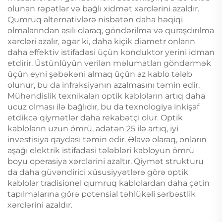
olunan rəpətlər və bağlı xidmət xərclərini azaldır.
Qumruq alternativlərə nisbətən daha həqiqi
olmalarından asılı olaraq, göndərilmə və quraşdırılma
xərcləri azalır, əgər ki, daha kiçik diametr onların
daha effektiv istifadəsi üçün konduktor yerini idman
etdirir. Üstünlüyün verilən məlumatları göndərmək
üçün eyni şəbəkəni almaq üçün az kablo tələb
olunur, bu da infraksiyanın azalmasını təmin edir.
Mühəndislik texnikaları optik kabloların artıq daha
ucuz olması ilə bağlıdır, bu da texnologiya inkişaf
etdikcə qiymətlər daha rekabətçi olur. Optik
kabloların uzun ömrü, adətən 25 ilə artıq, iyi
investisiya qaydası təmin edir. Əlavə olaraq, onların
aşağı elektrik istifadəsi tələbləri kabloyun ömrü
boyu operasiya xərclərini azaltır. Qiymət strukturu
da daha güvəndirici xüsusiyyətlərə görə optik
kablolar tradisionel qumruq kablolardan daha çətin
tapılmalarına görə potensial təhlükəli sərbəstlik
xərclərini azaldır.