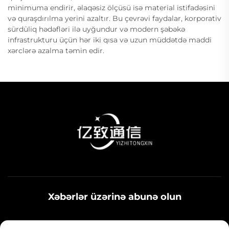
minimuma endirir, əlaqəsiz ölçüsü isə material istifadəsini
və quraşdırılma yerini azaltır. Bu çevrəvi faydalar, korporativ
sürdüliq hədəfləri ilə uyğundur və modern şəbəkə
infrastrukturu üçün hər iki qısa və uzun müddətdə maddi
xərclərə azalma təmin edir.
Xəbərlər üzərinə abunə olun
Sənaye xəbərləri, yeniliklər və komandamızdan fikirlər