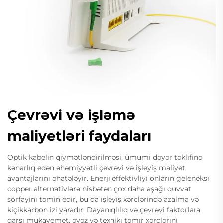
Çevrəvi və işləmə
maliyetləri faydaları
Optik kabelin qiymətləndirilməsi, ümumi dəyər təklifinə
kənarlıq edən əhəmiyyətli çevrəvi və işleyiş maliyet
avantajlarını əhatələyir. Enerji effektivliyi onların geleneksi
copper alternativlərə nisbətən çox daha aşağı quvvat
sörfayini təmin edir, bu da işleyiş xərclərində azalma və
kiçikkarbon izi yaradır. Dayanıqlılıq və çevrəvi faktorlara
qarşı mukavemet, əvəz və texniki təmir xərclərini