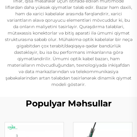
liflər, qısa məsafələr üçün istifadə edilən multimode
liflərdən daha yüksək qiymətlər tələb edir. Bazar həm daxili,
həm də xarici kabelələr arasında fərqləndirir, xarici
variantların əlavə qoruyucu elementləri mövcuddur ki, bu
da onların maliyetini təsirləyir. Quraşdırma tələbləri,
mütəxəssis konektorlar və bitiş aparati ilə ümumi qiymət
strukturasına səbəb olur. Mühakimə optik kabelələr bir neçə
gigabitdən çox terabit/dəqiqəyə qədər bandürlük
dəstəkləyir, bu isə bu performans imkanlarına görə
qiymətləndirilir. Ümumi optik kabel bazarı, ham
materialların mövcudluğundan, texnologiyada inkişafdan
və data markazlarından və telekommunikasiya
şəbəkələrindən artan tələbdən təsirlənərək dinamik qiymət
modeli göstərir.
Populyar Məhsullar