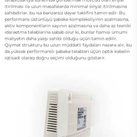
terabit/saniyə sürətində göndərmək mövcud olan sinyal
itirilməsi ilə uzun məsafələrdə minimal sinyal itirilməsinə
sahibdirlər, bu isə bənzərsiz dəyər təklifini təmin edir. Bu
performans üstünlüyü şəbəkə kompleksliyinin azalmasına,
aktiv komponentlərin sayının azalmasına və daha az texniki
idarəetmə tələblərinə səbəb olur ki, bunlar hamısı ümumi
maliyetin daha yaxşı sahibi olduğu üçün təmin edilir.
Qiymət strukturu bu uzun müddətli faydaları nəzərə alır, bu
da yüksək performanslı şəbəkə tələbləri üçün optik kabelin
iqtisadi olaraq doğru seçimi olduğunu göstərir.