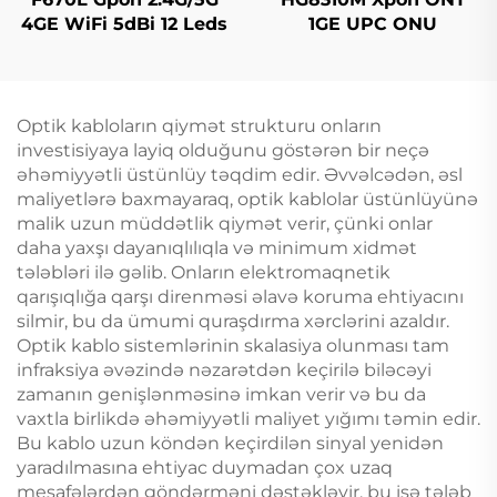
4GE WiFi 5dBi 12 Leds
1GE UPC ONU
Optik kabloların qiymət strukturu onların
investisiyaya layiq olduğunu göstərən bir neçə
əhəmiyyətli üstünlüy təqdim edir. Əvvəlcədən, əsl
maliyetlərə baxmayaraq, optik kablolar üstünlüyünə
malik uzun müddətlik qiymət verir, çünki onlar
daha yaxşı dayanıqlılıqla və minimum xidmət
tələbləri ilə gəlib. Onların elektromaqnetik
qarışıqlığa qarşı direnməsi əlavə koruma ehtiyacını
silmir, bu da ümumi quraşdırma xərclərini azaldır.
Optik kablo sistemlərinin skalasiya olunması tam
infraksiya əvəzində nəzarətdən keçirilə biləcəyi
zamanın genişlənməsinə imkan verir və bu da
vaxtla birlikdə əhəmiyyətli maliyet yığımı təmin edir.
Bu kablo uzun köndən keçirdilən sinyal yenidən
yaradılmasına ehtiyac duymadan çox uzaq
mesafələrdən göndərməni dəstəkləyir, bu isə tələb