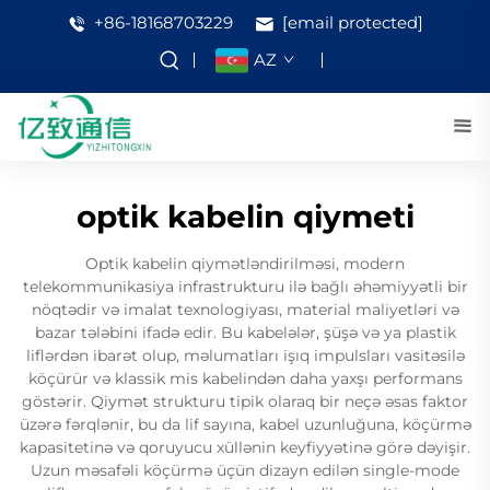
+86-18168703229
[email protected]
AZ
optik kabelin qiymeti
Optik kabelin qiymətləndirilməsi, modern
telekommunikasiya infrastrukturu ilə bağlı əhəmiyyətli bir
nöqtədir və imalat texnologiyası, material maliyetləri və
bazar tələbini ifadə edir. Bu kabelələr, şüşə və ya plastik
liflərdən ibarət olup, məlumatları işıq impulsları vasitəsilə
köçürür və klassik mis kabelindən daha yaxşı performans
göstərir. Qiymət strukturu tipik olaraq bir neçə əsas faktor
üzərə fərqlənir, bu da lif sayına, kabel uzunluğuna, köçürmə
kapasitetinə və qoruyucu xüllənin keyfiyyətinə görə dəyişir.
Uzun məsafəli köçürmə üçün dizayn edilən single-mode