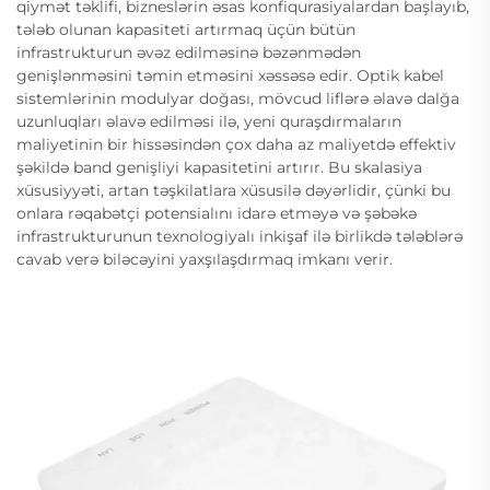
qiymət təklifi, bizneslərin əsas konfiqurasiyalardan başlayıb,
tələb olunan kapasiteti artırmaq üçün bütün
infrastrukturun əvəz edilməsinə bəzənmədən
genişlənməsini təmin etməsini xəssəsə edir. Optik kabel
sistemlərinin modulyar doğası, mövcud liflərə əlavə dalğa
uzunluqları əlavə edilməsi ilə, yeni quraşdırmaların
maliyetinin bir hissəsindən çox daha az maliyetdə effektiv
şəkildə band genişliyi kapasitetini artırır. Bu skalasiya
xüsusiyyəti, artan təşkilatlara xüsusilə dəyərlidir, çünki bu
onlara rəqabətçi potensialını idarə etməyə və şəbəkə
infrastrukturunun texnologiyalı inkişaf ilə birlikdə tələblərə
cavab verə biləcəyini yaxşılaşdırmaq imkanı verir.