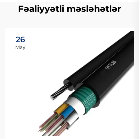
Fəaliyyətli məsləhətlər
26
May