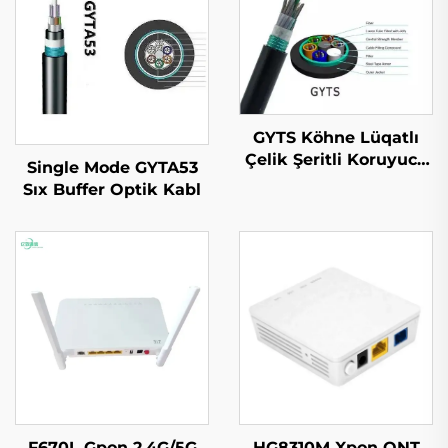
GYTS Köhne Lüqatlı
Çelik Şeritli Koruyucu
Single Mode GYTA53
(CST) Kabeli
Sıx Buffer Optik Kabl
F670L Gpon 2.4G/5G
HG8310M Xpon ONT