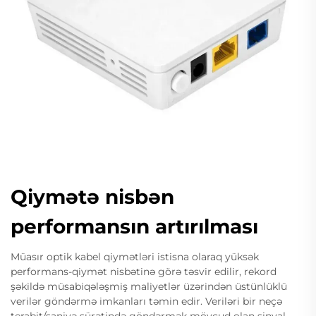
Qiymətə nisbən
performansın artırılması
Müasır optik kabel qiymətləri istisna olaraq yüksək
performans-qiymət nisbətinə görə təsvir edilir, rekord
şəkildə müsabiqələşmiş maliyetlər üzərindən üstünlüklü
verilər göndərmə imkanları təmin edir. Veriləri bir neçə