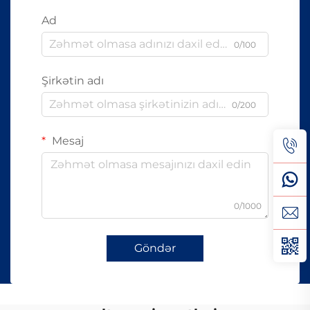
Ad
0/100
Şirkətin adı
0/200
Mesaj
0/1000
Göndər