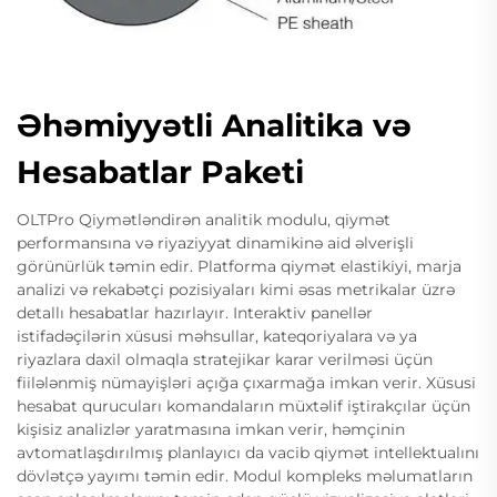
Əhəmiyyətli Analitika və
Hesabatlar Paketi
OLTPro Qiymətləndirən analitik modulu, qiymət
performansına və riyaziyyat dinamikinə aid əlverişli
görünürlük təmin edir. Platforma qiymət elastikiyi, marja
analizi və rekabətçi pozisiyaları kimi əsas metrikalar üzrə
detallı hesabatlar hazırlayır. Interaktiv panellər
istifadəçilərin xüsusi məhsullar, kateqoriyalara və ya
riyazlara daxil olmaqla stratejikar karar verilməsi üçün
fiilələnmiş nümayişləri açığa çıxarmağa imkan verir. Xüsusi
hesabat qurucuları komandaların müxtəlif iştirakçılar üçün
kişisiz analizlər yaratmasına imkan verir, həmçinin
avtomatlaşdırılmış planlayıcı da vacib qiymət intellektualını
dövlətçə yayımı təmin edir. Modul kompleks məlumatların