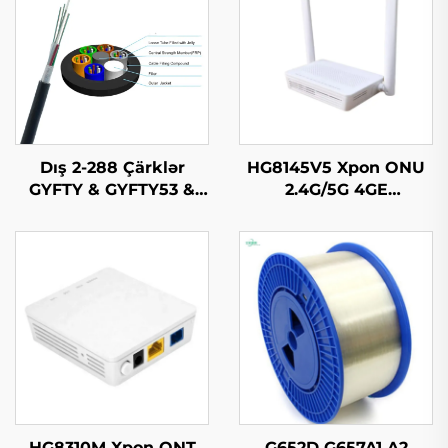
Dış 2-288 Çärklər
HG8145V5 Xpon ONU
GYFTY & GYFTY53 &
2.4G/5G 4GE
GYFTY63 Dış Optik
4Antennas
Kabel
HG8310M Xpon ONT
G652D G657A1 A2