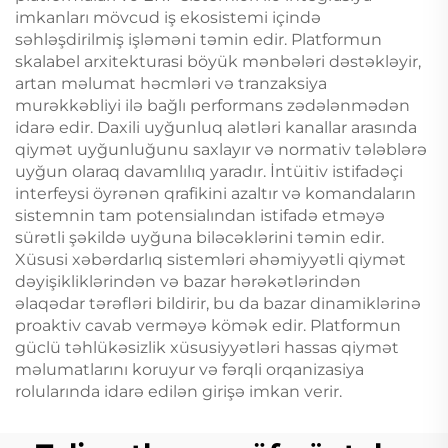
imkanları mövcud iş ekosistemi içində
səhləşdirilmiş işləməni təmin edir. Platformun
skalabel arxitekturasi böyük mənbələri dəstəkləyir,
artan məlumat həcmləri və tranzaksiya
murəkkəbliyi ilə bağlı performans zədələnmədən
idarə edir. Daxili uyğunluq alətləri kanallar arasında
qiymət uyğunluğunu saxlayır və normativ tələblərə
uyğun olaraq davamlılıq yaradır. İntüitiv istifadəçi
interfeysi öyrənən qrafikini azaltır və komandaların
sistemnin tam potensialından istifadə etməyə
sürətli şəkildə uyğuna biləcəklərini təmin edir.
Xüsusi xəbərdarlıq sistemləri əhəmiyyətli qiymət
dəyişikliklərindən və bazar hərəkətlərindən
əlaqədar tərəfləri bildirir, bu da bazar dinamiklərinə
proaktiv cavab verməyə kömək edir. Platformun
güclü təhlükəsizlik xüsusiyyətləri hassas qiymət
məlumatlarını koruyur və fərqli orqanizasiya
rolularında idarə edilən girişə imkan verir.