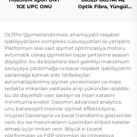
1GE UPC ONU
Optik Fibra, Yüngül
Mod Original Rəng
OLTPro Qiymətləndirməsi, əhəmiyyətli rəqabət
qabiliyyətlərini kompleks xüsusiyyətləri ilə yetişdirir.
Platformun real-vaxt qiymət optimizasiya motoru
avtomatik olaraq qiymətləri bazar şərtlərinə əsasən
dəyişdirir, bu da bizlərlərə daxil gəlirliliyi maksimum
səviyyəyə çatdırmağa və bazar rəqabət qabiliyyətini
saxlamağa kömək edir. İstifadəçilər
avtomatlaşdırılmış qiymət yeniləmələri və mass
redaktə imkanları vasitəsilə əl işi yükündən azaldılır,
bu da dəyərlidir vaxt saxlayır və insan xətasını
minimuma endirir. Sistemın advanced analytics-
unu batareqətli insonlar qiymət effektivliyinə,
müştəri Davranışına və bazar trendlərinə göstəricilər
verir, bu isə məlumatların üzərindən etibarlı kararlar
almaq üçün imkan verir. Böyük e-ticarət
platformaları və ERP sistemləri ilə integrasiya