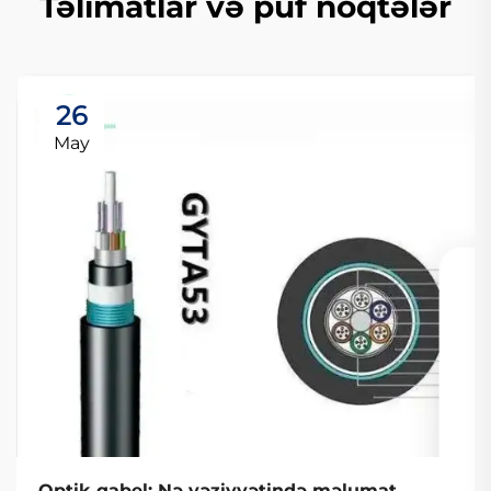
Təlimatlar və püf nöqtələr
26
May
Optik qabel: Nə vəziyyətində məlumat