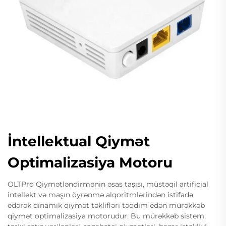
İntellektual Qiymət
Optimalizasiya Motoru
OLTPro Qiymətləndirmənin əsas taşısı, müstəqil artificial
intellekt və maşın öyrənmə alqoritmlərindən istifadə
edərək dinamik qiymət təklifləri təqdim edən mürəkkəb
qiymət optimalizasiya motorudur. Bu mürəkkəb sistem,