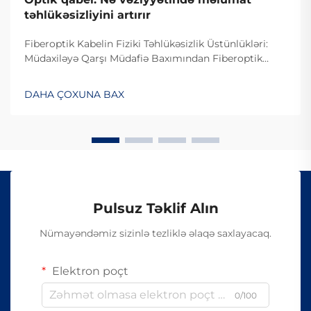
təhlükəsizliyini artırır
Fiberoptik Kabelin Fiziki Təhlükəsizlik Üstünlükləri:
Müdaxiləyə Qarşı Müdafiə Baxımından Fiberoptik
Kabelin Dizaynı. Fiberoptik kabelin müdaxiləyə
davamlı olması səbəbiylə onlardan istifadə edilməsi
DAHA ÇOXUNA BAX
çətindir, çünki onlar elektrik siqnalları ilə deyil, işıq
vasitəsilə məlumat ötürürlər...
Pulsuz Təklif Alın
Nümayəndəmiz sizinlə tezliklə əlaqə saxlayacaq.
Elektron poçt
0/100