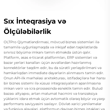
Sıx İnteqrasiya və
Ölçüləbilərlik
OLTPro Qiymətləndirməsi, mövcud biznes sistemləri ilə
tamamilə uyğunlaşmaqda və inkişaf edən təşkilatlarda
sınırsız böyümə imkanı təmin etməkda üstün qalır.
Platform, əsas e-ticarət platformları, ERP sistemləri və
bazar yerləri kanalları üçün əvvəllərdən hazırlanmış
konnektörlər təqdim edir, bu da sürətli yerləşdirilməni və
həmkarlıqdan immediate dəyərlərin alınmasını təmin edir.
Onun API-ilk mərhələsi arxitekturası, istifadəçilərə hər hansı
bir biznes sistemi ilə xüsusi integrasiyaların aparılmasına
imkan verir və icra prossesində esneklik təmin edir. Bulud
bazası altyapısı, artan məlumat hacmini və tranzaksiya
yüklərini idarə etmək üçün avtomatik olaraq böyür və yaxşı
performans səviyyəsini saxlayır. Dövlət-xarici yeniləmələr
və funksiya əlavələri, platformun dəyişən biznes istəkləri və