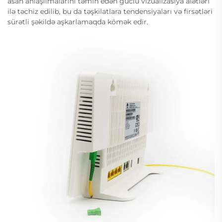
asan anlaşılmalarını təmin edən güclü vizualizasiya alətləri
ilə təchiz edilib, bu da təşkilatlara tendensiyaları və firsətləri
sürətli şəkildə aşkarlamaqda kömək edir.