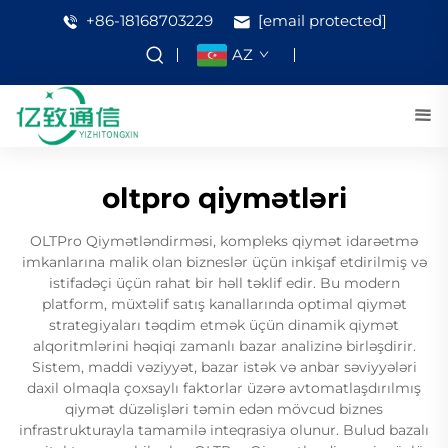
+86-18168703229
[email protected]
AZ
oltpro qiymətləri
OLTPro Qiymətləndirməsi, kompleks qiymət idarəetmə
imkanlarına malik olan bizneslər üçün inkişaf etdirilmiş və
istifadəçi üçün rahat bir həll təklif edir. Bu modern
platform, müxtəlif satış kanallarında optimal qiymət
strategiyaları təqdim etmək üçün dinamik qiymət
alqoritmlərini həqiqi zamanlı bazar analizinə birləşdirir.
Sistem, maddi vəziyyət, bazar istək və anbar səviyyələri
daxil olmaqla çoxsaylı faktorlar üzərə avtomatlaşdırılmış
qiymət düzəlişləri təmin edən mövcud biznes
infrastrukturayla tamamilə inteqrasiya olunur. Bulud bazalı