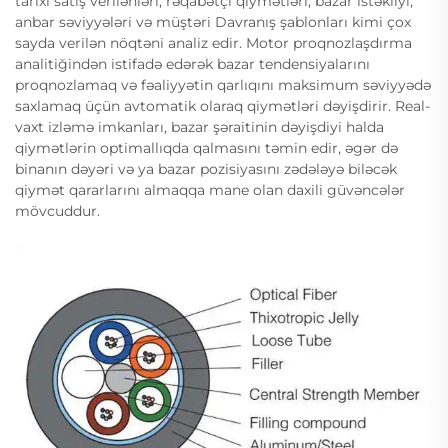
tarixi satış verilənləri, rəqabətçi qiymətləri, bazar istəkliyi,
anbar səviyyələri və müştəri Davranış şablonları kimi çox
sayda verilən nöqtəni analiz edir. Motor proqnozlaşdırma
analitiğindən istifadə edərək bazar tendensiyalarını
proqnozlamaq və fəaliyyətin qarlıqını maksimum səviyyədə
saxlamaq üçün avtomatik olaraq qiymətləri dəyişdirir. Real-
vaxt izləmə imkanları, bazar şəraitinin dəyişdiyi halda
qiymətlərin optimallıqda qalmasını təmin edir, əgər də
binanın dəyəri və ya bazar pozisiyasını zədələyə biləcək
qiymət qararlarını almaqqa mane olan daxili güvəncələr
mövcuddur.