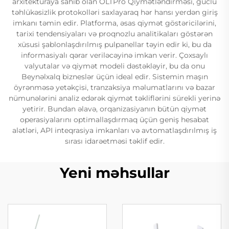
arxitekturaya sahib olan OLTPro Qiymətləndirməsi, güclü
təhlükəsizlik protokolləri saxlayaraq hər hansı yerdən giriş
imkanı təmin edir. Platforma, əsas qiymət göstəricilərini,
tarixi tendensiyaları və proqnozlu analitikaları göstərən
xüsusi şablonlaşdırılmış pulpanellar təyin edir ki, bu da
informasiyalı qərar veriləcəyinə imkan verir. Çoxsaylı
valyutalar və qiymət modeli dəstəkləyir, bu da onu
Beynəlxalq bizneslər üçün ideal edir. Sistemin maşın
öyrənməsə yetəkçisi, tranzaksiya məlumatlarını və bazar
nümunələrini analiz edərək qiymət təkliflərini sürekli yerinə
yetirir. Bundan əlavə, orqanizasiyanın bütün qiymət
operasiyalarını optimallaşdırmaq üçün geniş hesabat
alətləri, API inteqrasiya imkanları və avtomatlaşdırılmış iş
sırası idarəetməsi təklif edir.
Yeni məhsullar