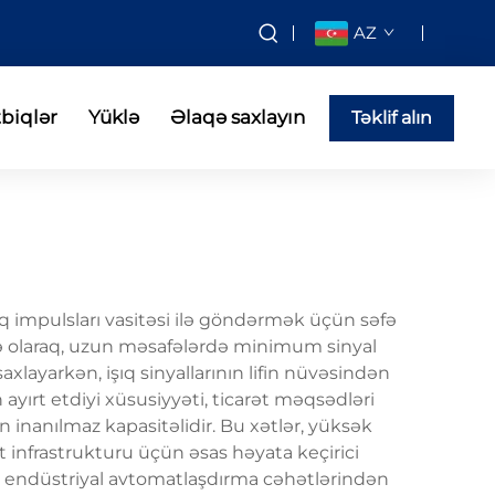
AZ
tbiqlər
Yüklə
Əlaqə saxlayın
Təklif alın
şıq impulsları vasitəsi ilə göndərmək üçün səfə
rində olaraq, uzun məsafələrdə minimum sinyal
ayarkən, işıq sinyallarının lifin nüvəsindən
ayırt etdiyi xüsusiyyəti, ticarət məqsədləri
inanılmaz kapasitəlidir. Bu xətlər, yüksək
infrastrukturu üçün əsas həyata keçirici
 və endüstriyal avtomatlaşdırma cəhətlərindən