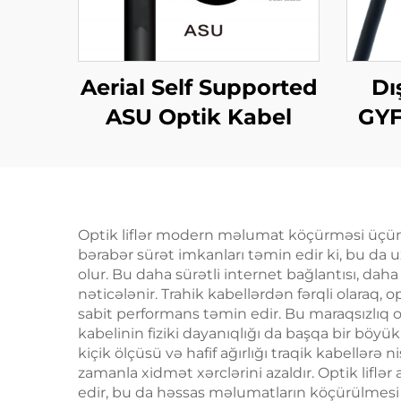
Aerial Self Supported
Dı
ASU Optik Kabel
GYF
GYF
Optik liflər modern məlumat köçürməsi üçün 
bərabər sürət imkanları təmin edir ki, bu d
olur. Bu daha sürətli internet bağlantısı, d
nəticələnir. Trahik kabellərdən fərqli olaraq, 
sabit performans təmin edir. Bu maraqsızlıq on
kabelinin fiziki dayanıqlığı da başqa bir böy
kiçik ölçüsü və hafif ağırlığı traqik kabellər
zamanla xidmət xərclərini azaldır. Optik lif
edir, bu da həssas məlumatların köçürülmesi ü