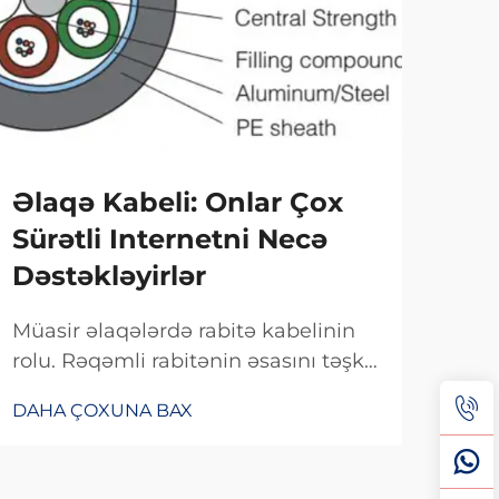
Əlaqə Kabeli: Onlar Çox
Ko
Sürətli Internetni Necə
Re
Dəstəkləyirlər
Də
Müasir əlaqələrdə rabitə kabelinin
Həq
rolu. Rəqəmli rabitənin əsasını təşkil
təmi
edən rabitə kabeli, qurğuların
Fibe
DAHA ÇOXUNA BAX
DAH
məlumatı effektiv şəkildə uzaq
məl
məsafələrə ötürməsinə imkan verir.
Fib
Bu kabel...
sürə