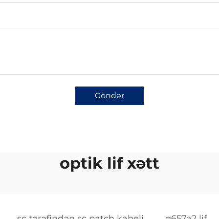
Göndər
optik lif xətt
sc tərəfindən sc patch kabeli
g657a2 lif