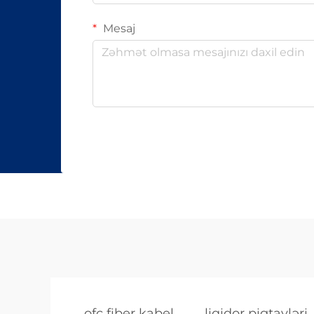
kabelin keyfiyyəti və səmərəliliyi
Mesaj
kəskin artdı. Məsələn, şüşənin
təmizliyini artırmaqla siqnal itkisini
azaltmaq mümkün oldu. Bu isə
daha uzaq məsafələrə məlumat
ötürməyə imkan verdi. Hazırda
fiberoptik kabeldən internet, telefon
və televiziya şəbəkələrində geniş
şəkildə istifadə olunur. Həmçinin, bu
texnologiya 5G mobil şəbəkələrinin
inkişafında da əsas rol oynayır.
Gələcəkdə isə daha sürətli və daha
effektiv fiberoptik sistemlərin
hazırlanması gözlənilir.
ofc fiber kabel
liqidor pigtayləri