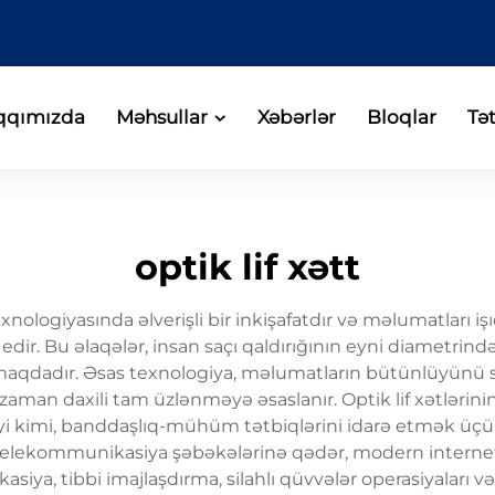
qqımızda
Məhsullar
Xəbərlər
Bloqlar
Tə
optik lif xətt
exnologiyasında əlverişli bir inkişafatdır və məlumatları i
adə edir. Bu əlaqələr, insan saçı qaldırığının eyni diamet
aqdadır. Əsas texnologiya, məlumatların bütünlüyünü saxl
zaman daxili tam üzlənməyə əsaslanır. Optik lif xətlərinin 
 kimi, banddaşlıq-mühüm tətbiqlərini idarə etmək üçün 
elekommunikasiya şəbəkələrinə qədər, modern internet 
asiya, tibbi imajlaşdırma, silahlı qüvvələr operasiyaları