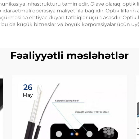
ikasiya infrastrukturu təmin edir. Əlavə olaraq, optik li
arəetməli operasiya maliyeti ilə bağlıdır. Optik liflərin 
rməsinə ehtiyac duyan tətbiqlər üçün əsasdır. Optik lif 
ə bu da küçük bizneslər və böyük korporasiyalar üçün uyğ
Fəaliyyətli məsləhətlər
26
May