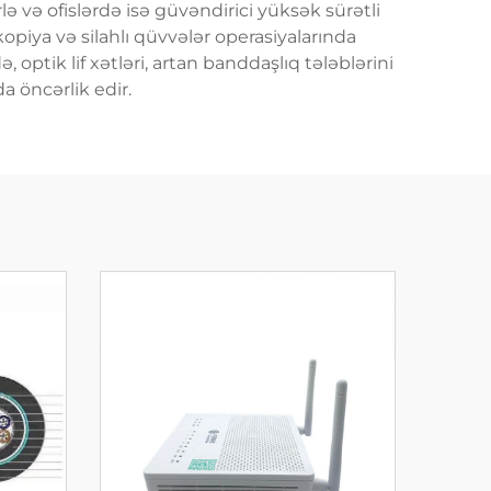
rlə və ofislərdə isə güvəndirici yüksək sürətli
kopiya və silahlı qüvvələr operasiyalarında
optik lif xətləri, artan banddaşlıq tələblərini
 öncərlik edir.