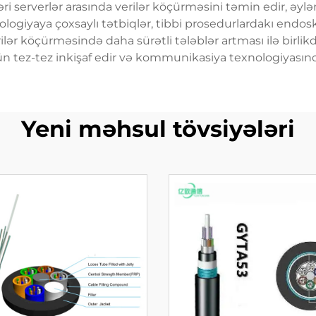
ləri serverlər arasında verilər köçürməsini təmin edir, əylə
ologiyaya çoxsaylı tətbiqlər, tibbi prosedurlardakı endos
r köçürməsində daha sürətli tələblər artması ilə birlikdə, 
n tez-tez inkişaf edir və kommunikasiya texnologiyasında
Yeni məhsul tövsiyələri