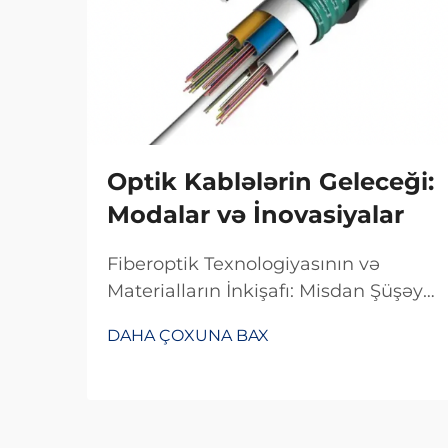
Optik Kablələrin Geleceği:
Modalar və İnovasiyalar
Fiberoptik Texnologiyasının və
Materialların İnkişafı: Misdan Şüşəyə
Keçid. Məlumatların ötürülmə
DAHA ÇOXUNA BAX
sürətinin artmasında mis
naqillərdən fiberoptik kabelə keçid
əhəmiyyətli rol oynadı. Əvvəllər
əksər telekommunikasiya şirkətləri