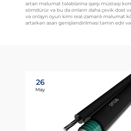
artan məlumat tələblərinə qarşı müstəqi komun
sömdürür və bu da onların daha çevik dost və id
və onlayn oyun kimi real-zamanlı məlumat köçü
artarkən asan genişləndirilməsi təmin edir v
26
May