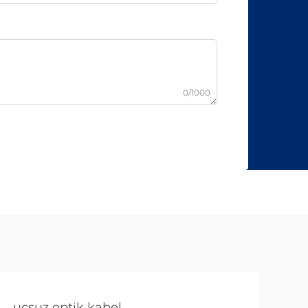
0/1000
uçsuz optik kabel