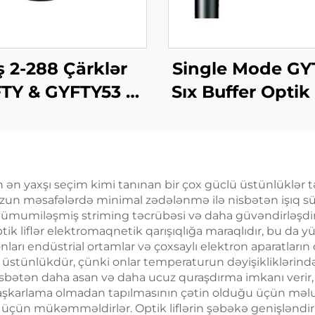
ş 2-288 Çärklər
Single Mode GY
TY & GYFTY53 &
Sıx Buffer Optik
TY63 Dış Optik
Kabel
ən yaxşı seçim kimi tanınan bir çox güclü üstünlüklər 
a uzun məsafələrdə minimal zədələnmə ilə nisbətən işıq
aha ümumiləşmiş striming təcrübəsi və daha güvəndirləşdi
optik liflər elektromaqnetik qarışıqlığa maraqlıdır, bu da 
ları endüstrial ortamlar və çoxsaylı elektron aparatların 
ük üstünlükdür, çünki onlar temperaturun dəyişikliklərind
ə nisbətən daha asan və daha ucuz quraşdırma imkanı verir,
lər aşkarlama olmadan tapılmasının çətin olduğu üçün mə
çün mükəmməldirlər. Optik liflərin şəbəkə genişləndirməs