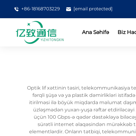
+86-18168703229
[email protected]
Ana Səhifə
Biz Ha
Optik lif xəttinin təsiri, telekommunikasiya t
fərqli şüşə və ya plastik dəmirlikləri istif
itirilməsi ilə böyük miqdarda məlumat daşım
üzləşmədən yuxarı-yuşa rəftar etdiriləcəyi 
üçün 100 Gbps-ə qədər dəstəkləyə biləcəyi
sürətli internet əlaqəsindən mürəkkəb t
elementlərdir. Onların tətbiqi, telekommunik