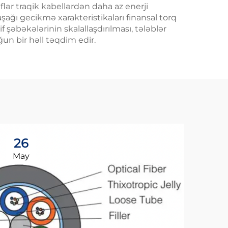
flər traqik kabellərdən daha az enerji
aşağı gecikmə xarakteristikaları finansal torq
şəbəkələrinin skalallaşdırılması, tələblər
un bir həll təqdim edir.
26
0
May
Ju