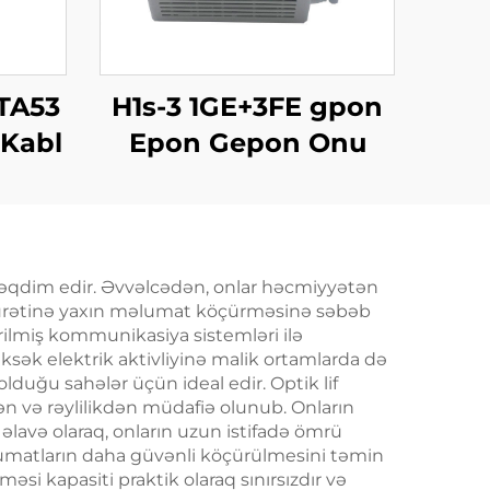
TA53
H1s-3 1GE+3FE gpon
 Kabl
Epon Gepon Onu
təqdim edir. Əvvəlcədən, onlar həcmiyyətən
 sürətinə yaxın məlumat köçürməsinə səbəb
rilmiş kommunikasiya sistemləri ilə
yüksək elektrik aktivliyinə malik ortamlarda də
olduğu sahələr üçün ideal edir. Optik lif
ən və rəylilikdən müdafiə olunub. Onların
 əlavə olaraq, onların uzun istifadə ömrü
lumatların daha güvənli köçürülmesini təmin
i kapasiti praktik olaraq sınırsızdır və