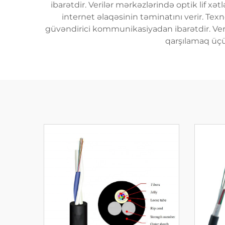
ibarətdir. Verilər mərkəzlərində optik lif xət
internet əlaqəsinin təminatını verir. Texn
güvəndirici kommunikasiyadan ibarətdir. Verilə
qarşılamaq üçü