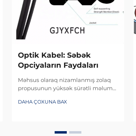
Optik Kabel: Səbək
Opciyaların Faydaları
Məhsus olaraq nizamlanmış zolaq
propusunun yüksək sürətli məlumat
ötürülməsi üçün optimallaşdırılması
DAHA ÇOXUNA BAX
standart həllərdən daha sürətli və
səmərəli məlumat ötürülməsi təmin
edir. Şirkətlər üçün...